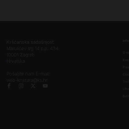
Inf
Kršćanska sadašnjost
Marulićev trg 14 p.p. 434
O n
10001 Zagreb
Kon
Hrvatska
Prav
Pošaljite nam E-mail:
Opći
web-knjizara@ks.hr
Tro
Litu
Bibl