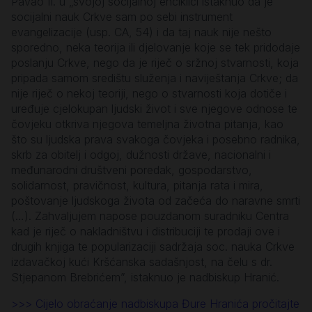
Pavao II. u „svojoj socijalnoj enciklici istaknuo da je
socijalni nauk Crkve sam po sebi instrument
evangelizacije (usp. CA, 54) i da taj nauk nije nešto
sporedno, neka teorija ili djelovanje koje se tek pridodaje
poslanju Crkve, nego da je riječ o sržnoj stvarnosti, koja
pripada samom središtu služenja i naviještanja Crkve; da
nije riječ o nekoj teoriji, nego o stvarnosti koja dotiče i
uređuje cjelokupan ljudski život i sve njegove odnose te
čovjeku otkriva njegova temeljna životna pitanja, kao
što su ljudska prava svakoga čovjeka i posebno radnika,
skrb za obitelj i odgoj, dužnosti države, nacionalni i
međunarodni društveni poredak, gospodarstvo,
solidarnost, pravičnost, kultura, pitanja rata i mira,
poštovanje ljudskoga života od začeća do naravne smrti
(…). Zahvaljujem napose pouzdanom suradniku Centra
kad je riječ o nakladništvu i distribuciji te prodaji ove i
drugih knjiga te popularizaciji sadržaja soc. nauka Crkve
izdavačkoj kući Kršćanska sadašnjost, na čelu s dr.
Stjepanom Brebrićem”, istaknuo je nadbiskup Hranić.
>>> Cijelo obraćanje nadbiskupa Đure Hranića pročitajte