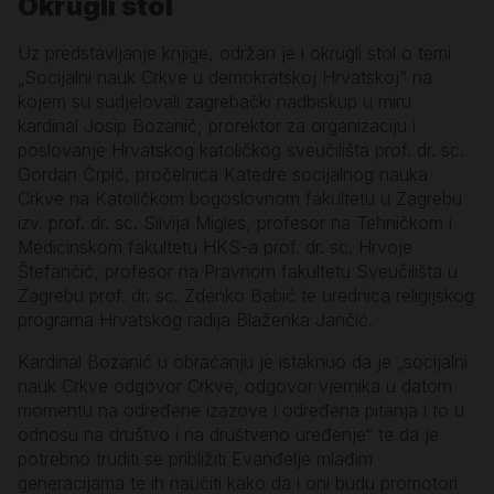
Okrugli stol
Uz predstavljanje knjige, održan je i okrugli stol o temi
„Socijalni nauk Crkve u demokratskoj Hrvatskoj“ na
kojem su sudjelovali zagrebački nadbiskup u miru
kardinal Josip Bozanić, prorektor za organizaciju i
poslovanje Hrvatskog katoličkog sveučilišta prof. dr. sc.
Gordan Črpić, pročelnica Katedre socijalnog nauka
Crkve na Katoličkom bogoslovnom fakultetu u Zagrebu
izv. prof. dr. sc. Silvija Migles, profesor na Tehničkom i
Medicinskom fakultetu HKS-a prof. dr. sc. Hrvoje
Štefančić, profesor na Pravnom fakultetu Sveučilišta u
Zagrebu prof. dr. sc. Zdenko Babić te urednica religijskog
programa Hrvatskog radija Blaženka Jančić.
Kardinal Bozanić u obraćanju je istaknuo da je „socijalni
nauk Crkve odgovor Crkve, odgovor vjernika u datom
momentu na određene izazove i određena pitanja i to u
odnosu na društvo i na društveno uređenje“ te da je
potrebno truditi se približiti Evanđelje mlađim
generacijama te ih naučiti kako da i oni budu promotori