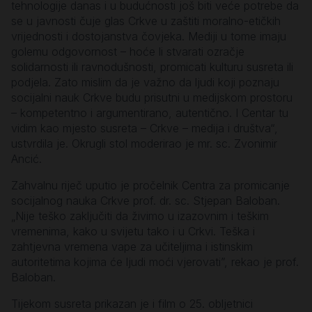
tehnologije danas i u budućnosti još biti veće potrebe da
se u javnosti čuje glas Crkve u zaštiti moralno-etičkih
vrijednosti i dostojanstva čovjeka. Mediji u tome imaju
golemu odgovornost – hoće li stvarati ozračje
solidarnosti ili ravnodušnosti, promicati kulturu susreta ili
podjela. Zato mislim da je važno da ljudi koji poznaju
socijalni nauk Crkve budu prisutni u medijskom prostoru
– kompetentno i argumentirano, autentično. I Centar tu
vidim kao mjesto susreta – Crkve – medija i društva“,
ustvrdila je. Okrugli stol moderirao je mr. sc. Zvonimir
Ancić.
Zahvalnu riječ uputio je pročelnik Centra za promicanje
socijalnog nauka Crkve prof. dr. sc. Stjepan Baloban.
„Nije teško zaključiti da živimo u izazovnim i teškim
vremenima, kako u svijetu tako i u Crkvi. Teška i
zahtjevna vremena vape za učiteljima i istinskim
autoritetima kojima će ljudi moći vjerovati”, rekao je prof.
Baloban.
Tijekom susreta prikazan je i film o 25. obljetnici