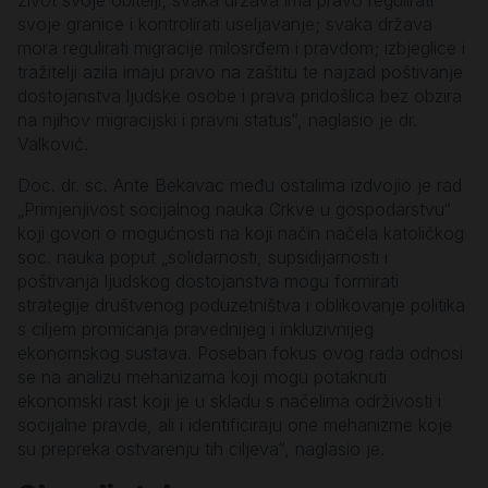
život svoje obitelji; svaka država ima pravo regulirati
svoje granice i kontrolirati useljavanje; svaka država
mora regulirati migracije milosrđem i pravdom; izbjeglice i
tražitelji azila imaju pravo na zaštitu te najzad poštivanje
dostojanstva ljudske osobe i prava pridošlica bez obzira
na njihov migracijski i pravni status“, naglasio je dr.
Valković.
Doc. dr. sc. Ante Bekavac među ostalima izdvojio je rad
„Primjenjivost socijalnog nauka Crkve u gospodarstvu“
koji govori o mogućnosti na koji način načela katoličkog
soc. nauka poput „solidarnosti, supsidijarnosti i
poštivanja ljudskog dostojanstva mogu formirati
strategije društvenog poduzetništva i oblikovanje politika
s ciljem promicanja pravednijeg i inkluzivnijeg
ekonomskog sustava. Poseban fokus ovog rada odnosi
se na analizu mehanizama koji mogu potaknuti
ekonomski rast koji je u skladu s načelima održivosti i
socijalne pravde, ali i identificiraju one mehanizme koje
su prepreka ostvarenju tih ciljeva“, naglasio je.