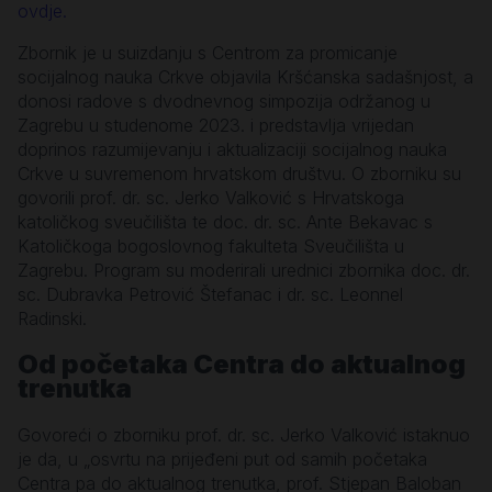
ovdje.
Zbornik je u suizdanju s Centrom za promicanje
socijalnog nauka Crkve objavila Kršćanska sadašnjost, a
donosi radove s dvodnevnog simpozija održanog u
Zagrebu u studenome 2023. i predstavlja vrijedan
doprinos razumijevanju i aktualizaciji socijalnog nauka
Crkve u suvremenom hrvatskom društvu. O zborniku su
govorili prof. dr. sc. Jerko Valković s Hrvatskoga
katoličkog sveučilišta te doc. dr. sc. Ante Bekavac s
Katoličkoga bogoslovnog fakulteta Sveučilišta u
Zagrebu. Program su moderirali urednici zbornika doc. dr.
sc. Dubravka Petrović Štefanac i dr. sc. Leonnel
Radinski.
Od početaka Centra do aktualnog
trenutka
Govoreći o zborniku prof. dr. sc. Jerko Valković istaknuo
je da, u „osvrtu na prijeđeni put od samih početaka
Centra pa do aktualnog trenutka, prof. Stjepan Baloban