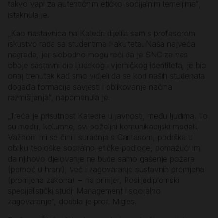
takvo vapi za autentičnim etičko-socijalnim temeljima“,
istaknula je.
„Kao nastavnica na Katedri dijelila sam s profesorom
iskustvo rada sa studentima Fakulteta. Naša najveća
nagrada, jer slobodno mogu reći da je SNC za nas
oboje sastavni dio ljudskog i vjerničkog identiteta, je bio
onaj trenutak kad smo vidjeli da se kod naših studenata
događa formacija savjesti i oblikovanje načina
razmišljanja“, napomenula je.
„Treća je prisutnost Katedre u javnosti, među ljudima. To
su mediji, kolumne, svi poželjni komunikacijski modeli.
Važnom mi se čini i suradnja s Caritasom, podrška u
obliku teološke socijalno-etičke podloge, pomažući im
da njihovo djelovanje ne bude samo gašenje požara
(pomoć u hrani), već i zagovaranje sustavnih promjena
(promjena zakona) = na primjer, Poslijediplomski
specijalistički studij Management i socijalno
zagovaranje“, dodala je prof. Migles.