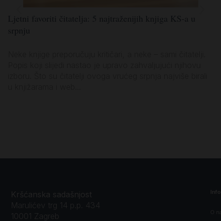
Ljetni favoriti čitatelja: 5 najtraženijih knjiga KS-a u
Lj
srpnju
po
Neke knjige preporučuju kritičari, a neke – sami čitatelji.
Ko
Popis koji slijedi nastao je upravo zahvaljujući njihovu
za
izboru. Što su čitatelji ovoga vrućeg srpnja najviše birali
vl
u knjižarama i web...
sa
Inf
Kršćanska sadašnjost
Marulićev trg 14 p.p. 434
O n
10001 Zagreb