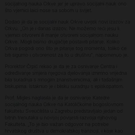
socijalnog nauka Crkve jer je upravo socijalni nauk ono
što vjernici laici nose sa sobom u svijet.
Dodao je da je socijalni nauk Crkve uvijek novi izazov za
Crkvu. „On je i danas izazov. Ne možemo reći jesu li
vjernici otvoreni ili manje otvoreni socijalnom nauku
Crkve. Mogli bismo drugačije postaviti pitanje. Koliko
Crkva pogodi ono što je pitanje tog momenta, toliko će
biti sigurno i otvorenost za to u društvu“, napomenuo je.
Prorektor Črpić rekao je da je za osnivanje Centra i
određivanje smjera njegova djelovanja iznimno vrijedna
bila suradnja s mnogim znanstvenicima, ali i tadašnjim
biskupima. Istaknuo je i blisku suradnju s episkopatom.
Prof. Migles naglasila je da je osnivanje Katedre
socijalnog nauka Crkve na Katoličkome bogoslovnom
fakultetu Sveučilišta u Zagrebu predstavljalo jedan od
bitnih trenutaka u novijoj povijesti razvoja njihovog
Fakulteta. „To je bio važan odgovor na potrebe
hrvatskog društva u demokratskoj tranziciji, i koje kao