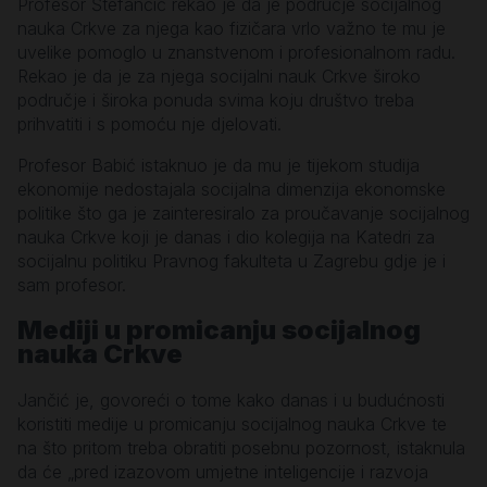
Profesor Štefančić rekao je da je područje socijalnog
nauka Crkve za njega kao fizičara vrlo važno te mu je
uvelike pomoglo u znanstvenom i profesionalnom radu.
Rekao je da je za njega socijalni nauk Crkve široko
područje i široka ponuda svima koju društvo treba
prihvatiti i s pomoću nje djelovati.
Profesor Babić istaknuo je da mu je tijekom studija
ekonomije nedostajala socijalna dimenzija ekonomske
politike što ga je zainteresiralo za proučavanje socijalnog
nauka Crkve koji je danas i dio kolegija na Katedri za
socijalnu politiku Pravnog fakulteta u Zagrebu gdje je i
sam profesor.
Mediji u promicanju socijalnog
nauka Crkve
Jančić je, govoreći o tome kako danas i u budućnosti
koristiti medije u promicanju socijalnog nauka Crkve te
na što pritom treba obratiti posebnu pozornost, istaknula
da će „pred izazovom umjetne inteligencije i razvoja