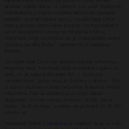
kardinal Franjo Kuharić, da ‘Crkva mora biti savjest
društva’ vrijedi i danas. U vremenu sve većih društvenih
nejednakosti, u svijetu u kojemu tehnološki napredak
nerijetko ne prati moralni razvoj, socijalni nauk Crkve
iznova postaje neprocjenjiv kompas. On nas podsjeća
da se dostojanstvo osobe ne temelji na tržišnoj
vrijednosti, nego na činjenici da je svaka ljudska osoba
stvorena na sliku Božju“, napomenuo je nadbiskup
Kutleša.
„Socijalni nauk Crkve nije teorijska zgrada zatvorena u
knjigama, nego živa misao koja se pretače u ljubav na
djelu. On je, kako bi Benedikt XVI. u
Caritas in
veritate
rekao, „ljubav koja se izražava u društvu“. Bez
te ljubavi strukture postaju beživotne, a društva hladna i
nehumana. Zato su susreti poput ovoga danas
dragocjeni. Oni nas vraćaju izvorima – Kristu, koji je
došao „da život imaju, u izobilju da ga imaju“ (Iv 10, 10)“,
poručio je.
Nadbiskup Hranić
u obraćanju
je naglasio da je sv. Ivan