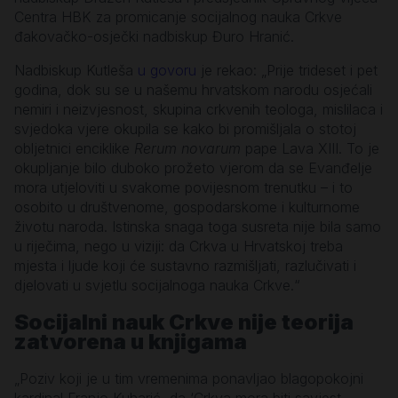
Centra HBK za promicanje socijalnog nauka Crkve
đakovačko-osječki nadbiskup Đuro Hranić.
Nadbiskup Kutleša
u govoru
je rekao: „Prije trideset i pet
godina, dok su se u našemu hrvatskom narodu osjećali
nemiri i neizvjesnost, skupina crkvenih teologa, mislilaca i
svjedoka vjere okupila se kako bi promišljala o stotoj
obljetnici enciklike
Rerum novarum
pape Lava XIII. To je
okupljanje bilo duboko prožeto vjerom da se Evanđelje
mora utjeloviti u svakome povijesnom trenutku – i to
osobito u društvenome, gospodarskome i kulturnome
životu naroda. Istinska snaga toga susreta nije bila samo
u riječima, nego u viziji: da Crkva u Hrvatskoj treba
mjesta i ljude koji će sustavno razmišljati, razlučivati i
djelovati u svjetlu socijalnoga nauka Crkve.“
Socijalni nauk Crkve nije teorija
zatvorena u knjigama
„Poziv koji je u tim vremenima ponavljao blagopokojni