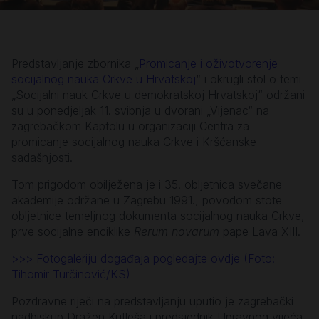
Predstavljanje zbornika „
Promicanje i oživotvorenje
socijalnog nauka Crkve u Hrvatskoj
“ i okrugli stol o temi
„Socijalni nauk Crkve u demokratskoj Hrvatskoj“ održani
su u ponedjeljak 11. svibnja u dvorani „Vijenac“ na
zagrebačkom Kaptolu u organizaciji Centra za
promicanje socijalnog nauka Crkve i Kršćanske
sadašnjosti.
Tom prigodom obilježena je i 35. obljetnica svečane
akademije održane u Zagrebu 1991., povodom stote
obljetnice temeljnog dokumenta socijalnog nauka Crkve,
prve socijalne enciklike
Rerum novarum
pape Lava XIII.
>>> Fotogaleriju događaja pogledajte ovdje (Foto:
Tihomir Turčinović/KS)
Pozdravne riječi na predstavljanju uputio je zagrebački
nadbiskup Dražen Kutleša i predsjednik Upravnog vijeća