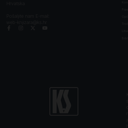
Kon
Hrvatska
Prav
Pošaljite nam E-mail:
Opći
web-knjizara@ks.hr
Tro
Litu
Bibl