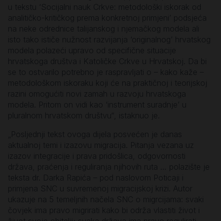
u tekstu ‘Socijalni nauk Crkve: metodološki iskorak od
analitičko-kritičkog prema konkretnoj primjeni’ podsjeća
na neke odrednice talijanskog i njemačkog modela ali
isto tako ističe nužnost razvijanja ‘originalnog’ hrvatskog
modela polazeći upravo od specifične situacije
hrvatskoga društva i Katoličke Crkve u Hrvatskoj. Da bi
se to ostvarilo potrebno je raspravljati o – kako kaže –
metodološkom iskoraku koji će na praktičnoj i teorijskoj
razini omogućiti novi zamah u razvoju hrvatskoga
modela. Pritom on vidi kao ‘instrument suradnje’ u
pluralnom hrvatskom društvu“, istaknuo je.
„Posljednji tekst ovoga dijela posvećen je danas
aktualnoj temi i izazovu migracija. Pitanja vezana uz
izazov integracije i prava pridošlica, odgovornosti
država, praćenja i reguliranja njihovih ruta … polazište je
teksta dr. Darka Rapića – pod naslovom Poticaji i
primjena SNC u suvremenoj migracijskoj krizi. Autor
ukazuje na 5 temeljnih načela SNC o migrcijama: svaki
čovjek ima pravo migrirati kako bi održa vlastiti život i