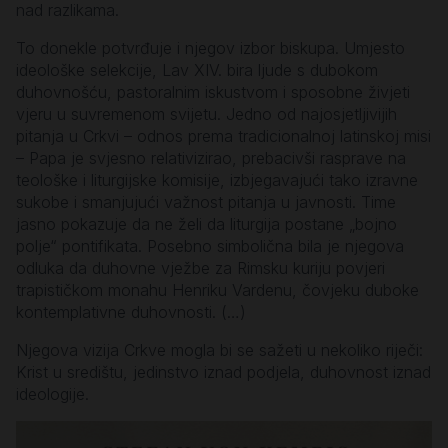
nad razlikama.
To donekle potvrđuje i njegov izbor biskupa. Umjesto
ideološke selekcije, Lav XIV. bira ljude s dubokom
duhovnošću, pastoralnim iskustvom i sposobne živjeti
vjeru u suvremenom svijetu. Jedno od najosjetljivijih
pitanja u Crkvi – odnos prema tradicionalnoj latinskoj misi
– Papa je svjesno relativizirao, prebacivši rasprave na
teološke i liturgijske komisije, izbjegavajući tako izravne
sukobe i smanjujući važnost pitanja u javnosti. Time
jasno pokazuje da ne želi da liturgija postane „bojno
polje“ pontifikata. Posebno simbolična bila je njegova
odluka da duhovne vježbe za Rimsku kuriju povjeri
trapističkom monahu Henriku Vardenu, čovjeku duboke
kontemplativne duhovnosti. (…)
Njegova vizija Crkve mogla bi se sažeti u nekoliko riječi:
Krist u središtu, jedinstvo iznad podjela, duhovnost iznad
ideologije.