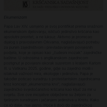
Ekumenizam
Papa Lav XIV. usmjerio je svoj pontifikat prema snažnom
ekumenskom djelovanju, ističući jedinstvo kršćana kao
apsolutni prioritet, a ne luksuz. Aktivno je promicao
dijalog s pravoslavnim Crkvama, naglašavajući potrebu
za punim zajedništvom i prevladavanjem povijesnih
podjela, koje je opisao kao „čudesni mozaik“ zajedničke
baštine. U odnosima s anglikanskom zajednicom
postignut je povijesni iskorak susretom s kraljem Karlom
III. u Vatikanu 2025. godine, gdje su zajedno molili i
istaknuli važnost mira, ekologije i jedinstva. Papa je
također poticao suradnju s protestantskim zajednicama
kroz koncept „ekumenizma krvi“, naglašavajući
zajedničko svjedočanstvo kršćana kao ključ za mir u
svijetu. Sve ove inicijative obilježene su željom za
tješnjom suradnjom i jačanjem jedinstva u Kristu. Kako
će ići dalje, nije jasno. Hoće li doći do zajedničkog