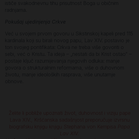
ističe svakodnevnu tihu prisutnost Boga u običnim
radnjama.
Pokušaj ujedinjenja Crkve
Već u svojem prvom govoru u Sikstinskoj kapeli pred 115
kardinala koji su birali novog papu, Lav XIV. postavio je
ton svojeg pontifikata: Crkva ne treba više govoriti o
sebi, već o Kristu
.
Ta ideja – „nestati da bi Krist ostao“ –
postaje ključ razumijevanja njegovih odluka: manje
govora o strukturalnim reformama, više o duhovnom
životu, manje ideoloških rasprava, više unutarnje
obnove.
Želite li pobliže upoznati život, duhovnost i viziju pape
Lava XIV., Kršćanska sadašnjost preporučuje izvrsnu
biografsku knjigu knjigu Stephana von Kempisa
Papa
Lav XIV.