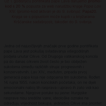
Uz 1. godišnjicu pontifikata pape Lava darujemo
promo-
kod s 20 %
popusta za web narudžbu knjige
Papa Lav
XIV.
(promo-kod aktivan je do 9. svibnja):
Papa20
.
Knjiga se s popustom može kupiti i u knjižarama
Kršćanske sadašnjosti, također do 9. svibnja.
Jedna od najuočljivijih značajki prve godine pontifikata
pape Lava jest pokušaj svladavanja višegodišnjih
podjela unutar Crkve. Od Drugoga vatikanskog koncila
pa do danas crkveni život često je bio obilježen
sukobima između različitih struja: progresivnih i
konzervativnih. Lav XIV., međutim, pripada prvoj
generaciji papa koja nije odgojena tim sukobima. Rođen
14. rujna 1955. nakon koncilskih početaka, on ne dijeli
emocionalni naboj tih rasprava i upravo ih zato vidi kao
sekundarne. Njegove poruke su jasne: liturgijske
rasprave nisu središte vjere, ideološke oznake ne
određuju vrijednost biskupa, jedinstvo Crkve ima prioritet