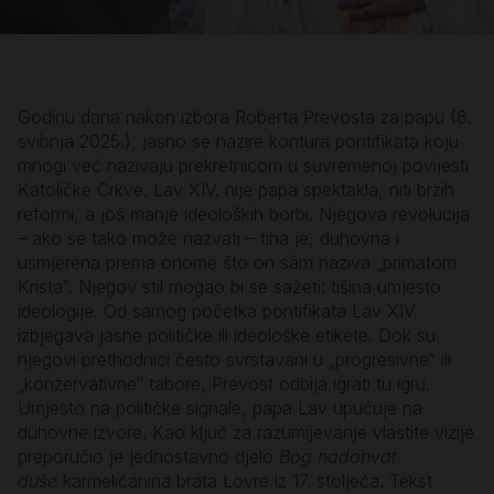
Godinu dana nakon izbora Roberta Prevosta za papu (8.
svibnja 2025.), jasno se nazire kontura pontifikata koju
mnogi već nazivaju prekretnicom u suvremenoj povijesti
Katoličke Crkve. Lav XIV. nije papa spektakla, niti brzih
reformi, a još manje ideoloških borbi. Njegova revolucija
– ako se tako može nazvati – tiha je, duhovna i
usmjerena prema onome što on sâm naziva „primatom
Krista“. Njegov stil mogao bi se sažeti: tišina umjesto
ideologije. Od samog početka pontifikata Lav XIV.
izbjegava jasne političke ili ideološke etikete. Dok su
njegovi prethodnici često svrstavani u „progresivne“ ili
„konzervativne“ tabore, Prevost odbija igrati tu igru.
Umjesto na političke signale, papa Lav upućuje na
duhovne izvore. Kao ključ za razumijevanje vlastite vizije
preporučio je jednostavno djelo
Bog nadohvat
duše
karmelićanina brata Lovre iz 17. stoljeća. Tekst