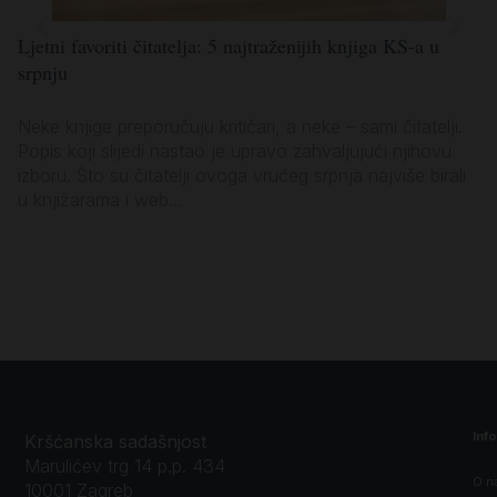
Ljetni favoriti čitatelja: 5 najtraženijih knjiga KS-a u
Lj
srpnju
po
Neke knjige preporučuju kritičari, a neke – sami čitatelji.
Ko
Popis koji slijedi nastao je upravo zahvaljujući njihovu
za
izboru. Što su čitatelji ovoga vrućeg srpnja najviše birali
vl
u knjižarama i web...
sa
Inf
Kršćanska sadašnjost
Marulićev trg 14 p.p. 434
O n
10001 Zagreb