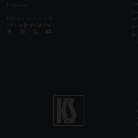
Kon
Hrvatska
Prav
Pošaljite nam E-mail:
Opći
web-knjizara@ks.hr
Tro
Litu
Bibl