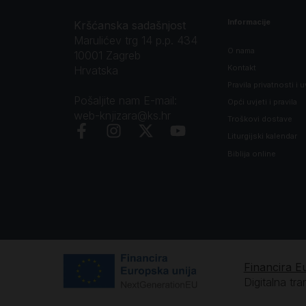
Informacije
Kršćanska sadašnjost
Marulićev trg 14 p.p. 434
O nama
10001 Zagreb
Kontakt
Hrvatska
Pravila privatnosti i u
Pošaljite nam E-mail:
Opći uvjeti i pravila
web-knjizara@ks.hr
Troškovi dostave
Liturgijski kalendar
Biblija online
Financira E
Digitalna tr