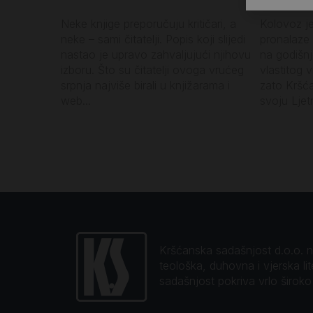
Neke knjige preporučuju kritičari, a
Kolovoz j
neke – sami čitatelji. Popis koji slijedi
pronalaze 
nastao je upravo zahvaljujući njihovu
na godišn
izboru. Što su čitatelji ovoga vrućeg
vlastitog 
srpnja najviše birali u knjižarama i
zato Kršć
web...
svoju Ljetn
Kršćanska sadašnjost d.o.o. naj
teološka, duhovna i vjerska li
sadašnjost pokriva vrlo širok