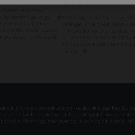
‘proročka karizma’ za naše vrije
e mjesec kada mnogi
više vremena za knjigu – bilo
Mariologija je specifičan dio kato
jem odmoru, u hladovini
teologije, a djelo Marijanska uka
vrta ili u miru doma. Upravo
– »proročka karizma« za naše vr
anska sadašnjost nastavlja
s. Nele Veronike Gašpar odgova
u...
mnoga pitanja koje si postavljaju
vjernici, ali i...
veći je hrvatski crkveni izdavač i nakladnik knjiga kao štu su B
teratura te katehetski udžbenici. U četrdesetak biblioteka i niz
o područje crkvenoga, znanstvenog i kulturnog djelovanja, pr