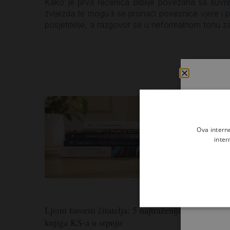
Kako je prva rečenica Biblije povezana sa suv
zvijezda te mogu li se pronaći poveznice vjere i 
posjetitelje, a razgovor se u neformalnom tonu z
Ova intern
inter
Ljetni favoriti čitatelja: 5 najtraženijih
Ljetna prič
knjiga KS-a u srpnju
naslove u