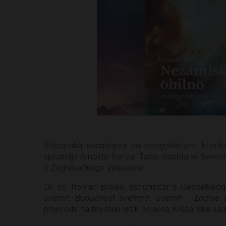
Kršćanska sadašnjost na ovogodišnjem Interlibe
spisatelja Arnolda Benza. Tema susreta je
Svemir
5 Zagrebačkoga Velesajma.
Dr. sc. Roman Brajša, astrofizičar s Geodetsko
svemir, Budućnost svemira, Svemir – znanje i
prijevode na hrvatski jezik objavila Kršćanska sa