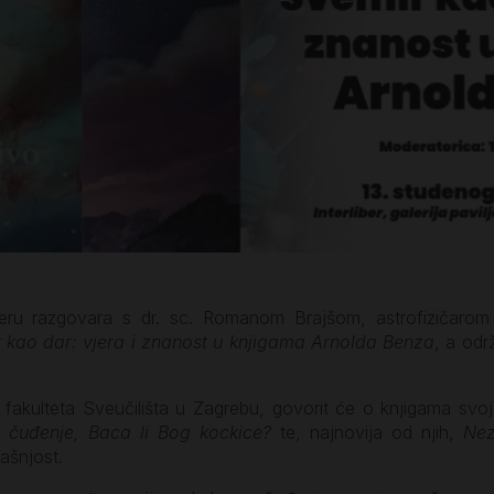
ru razgovara s dr. sc. Romanom Brajšom, astrofizičarom i 
 kao dar: vjera i znanost u knjigama Arnolda Benza
, a odr
g fakulteta Sveučilišta u Zagrebu, govorit će o knjigama sv
 čuđenje, Baca li Bog kockice?
te, najnovija od njih,
Nez
dašnjost.