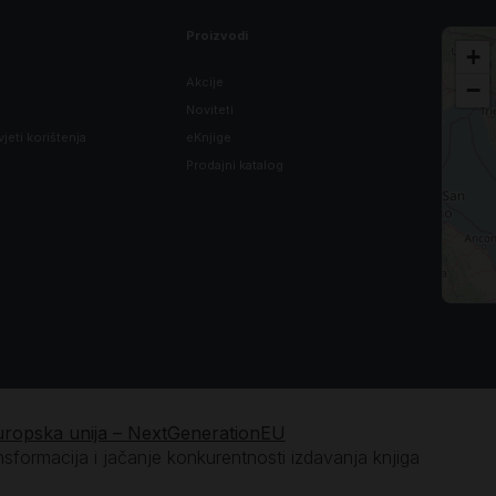
Proizvodi
+
Akcije
−
Noviteti
vjeti korištenja
eKnjige
Prodajni katalog
uropska unija – NextGenerationEU
ansformacija i jačanje konkurentnosti izdavanja knjiga