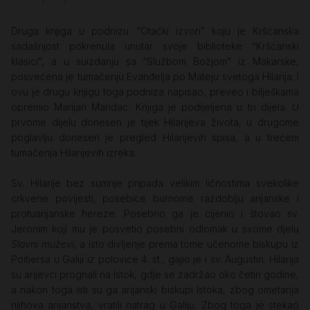
Druga knjiga u podnizu “Otački izvori” koju je Kršćanska
sadašnjost pokrenula unutar svoje biblioteke “Kršćanski
klasici”, a u suizdanju sa “Službom Božjom” iz Makarske,
posvećena je tumačenju Evanđelja po Mateju svetoga Hilarija. I
ovu je drugu knjigu toga podniza napisao, preveo i bilješkama
opremio Marijan Mandac. Knjiga je podijeljena u tri dijela. U
prvome dijelu donesen je tijek Hilarijeva života, u drugome
poglavlju donesen je pregled Hilarijevih spisa, a u trećem
tumačenja Hilarijevih izreka.
Sv. Hilarije bez sumnje pripada velikim ličnostima svekolike
crkvene povijesti, posebice burnome razdoblju arijanske i
protuarijanske hereze. Posebno ga je cijenio i štovao sv.
Jeronim koji mu je posvetio posebni odlomak u svome djelu
Slavni muževi
, a isto divljenje prema tome učenome biskupu iz
Poitiersa u Galiji iz polovice 4. st., gajio je i sv. Augustin. Hilarija
su arijevci prognali na Istok, gdje se zadržao oko četiri godine,
a nakon toga isti su ga arijanski biskupi Istoka, zbog ometanja
njihova arijanstva, vratili natrag u Galiju. Zbog toga je stekao