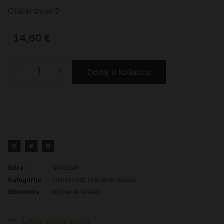
Otački izvori 2
14,60
€
-
+
Dodaj u košaricu
Šifra:
9150290
Kategorije
Duhovnost
,
Kršćanski klasici
Biblioteka
Kršćanski klasici
Opis proizvoda