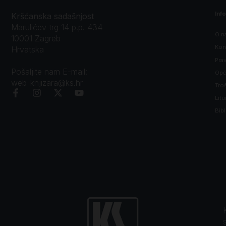
Inf
Kršćanska sadašnjost
Marulićev trg 14 p.p. 434
O n
10001 Zagreb
Kon
Hrvatska
Prav
Pošaljite nam E-mail:
Opći
web-knjizara@ks.hr
Tro
Litu
Bibl