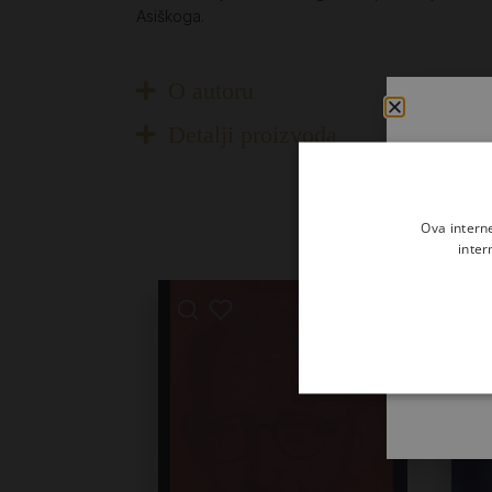
Asiškoga.
O autoru
Detalji proizvoda
Ova intern
inter