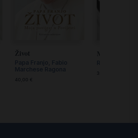
Život
Mnogo nam je
Papa Franjo, Fabio
Robert Sarah
Marchese Ragona
35,00
€
40,00
€