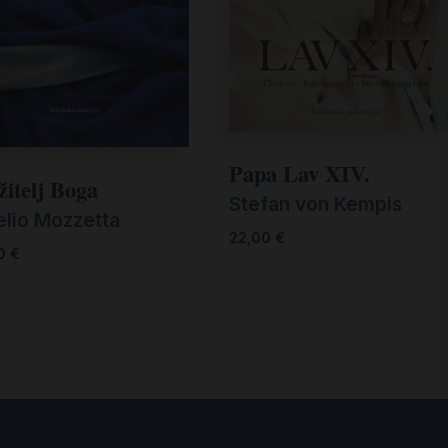
Papa Lav XIV.
žitelj Boga
Stefan von Kempis
elio Mozzetta
22,00
€
00
€