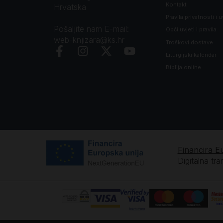
Kontakt
Hrvatska
Pravila privatnosti i u
Pošaljite nam E-mail:
Opći uvjeti i pravila
web-knjizara@ks.hr
Troškovi dostave
Liturgijski kalendar
Biblija online
Financira E
Digitalna tr