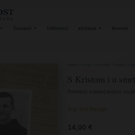
Časopisi
Udžbenici
eIzdanja
Novosti
Početna
/
Knjige
/
Duhovnost
/
Životopisi, razg
S Kristom i u smr
Potresno svjedočanstvo osuđen
fra. Ivo Peran
14,00
€