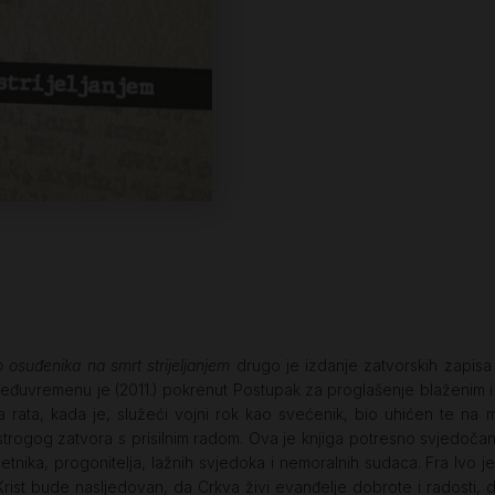
 osuđenika na smrt strijeljanjem
drugo je izdanje zatvorskih zapisa 
eđuvremenu je (2011.) pokrenut Postupak za proglašenje blaženim i s
 rata, kada je, služeći vojni rok kao svećenik, bio uhićen te na 
trogog zatvora s prisilnim radom. Ova je knjiga potresno svjedočanst
letnika, progonitelja, lažnih svjedoka i nemoralnih sudaca. Fra Ivo
ist bude nasljedovan, da Crkva živi evanđelje dobrote i radosti, da