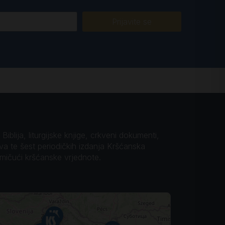
Prijavite se
iblija, liturgijske knjige, crkveni dokumenti,
ova te šest periodičkih izdanja Kršćanska
omičući kršćanske vrjednote.