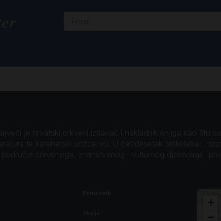
ter
veći je hrvatski crkveni izdavač i nakladnik knjiga kao štu su B
teratura te katehetski udžbenici. U četrdesetak biblioteka i niz
o područje crkvenoga, znanstvenog i kulturnog djelovanja, pr
Proizvodi
+
Akcije
−