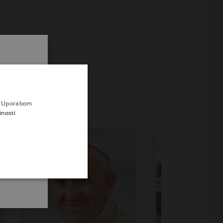
.
i prvi
e
a. Uporabom
inosti