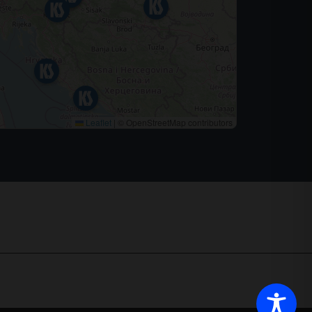
Leaflet
|
© OpenStreetMap contributors