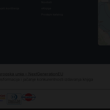
Noviteti
vjeti korištenja
eKnjige
Prodajni katalog
uropska unija – NextGenerationEU
ansformacija i jačanje konkurentnosti izdavanja knjiga