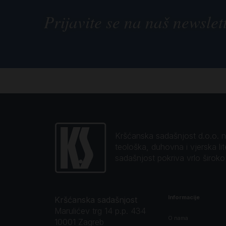
Prijavite se na naš newslet
Kršćanska sadašnjost d.o.o. naj
teološka, duhovna i vjerska li
sadašnjost pokriva vrlo širok
Informacije
Kršćanska sadašnjost
Marulićev trg 14 p.p. 434
O nama
10001 Zagreb