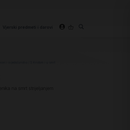
Vjerski predmeti i darovi
ovori i svjedočanstva
/ S Kristom i u smrt
t
ika na smrt strijeljanjem