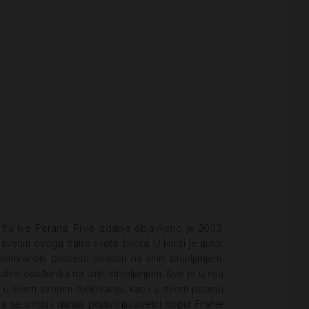
fra Ive Perana. Prvo izdanje objavljeno je 2003.
vetim ovoga fratra sveta života. U knjizi je autor
montiranom procesu osuđen na smrt strijeljanjem.
vo osuđenika na smrt strijeljanjem. Sve je u njoj
 je u svem svojem djelovanju, kao i u ovom pisanju
 se u njoj i danas pojavljuju svetci poput Franje