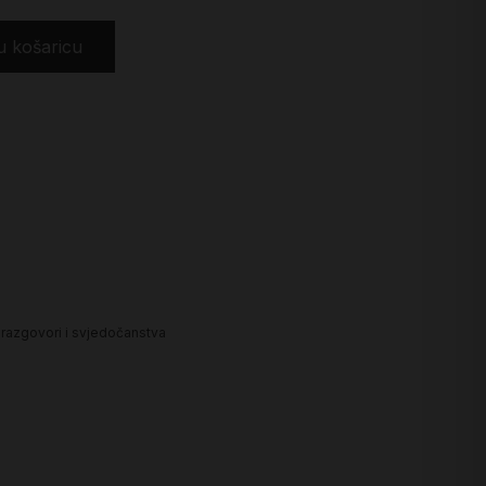
u košaricu
, razgovori i svjedočanstva