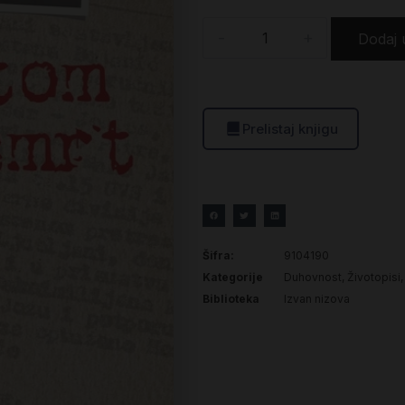
-
+
Dodaj 
Prelistaj knjigu
Šifra:
9104190
Kategorije
Duhovnost
,
Životopisi
Biblioteka
Izvan nizova