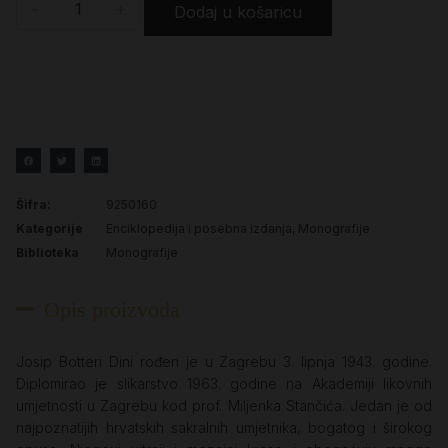
-
+
Dodaj u košaricu
Šifra:
9250160
Kategorije
Enciklopedija i posebna izdanja
,
Monografije
Biblioteka
Monografije
Opis proizvoda
Josip Botteri Dini rođen je u Zagrebu 3. lipnja 1943. godine.
Diplomirao je slikarstvo 1963. godine na Akademiji likovnih
umjetnosti u Zagrebu kod prof. Miljenka Stančića. Jedan je od
najpoznatijih hrvatskih sakralnih umjetnika, bogatog i širokog