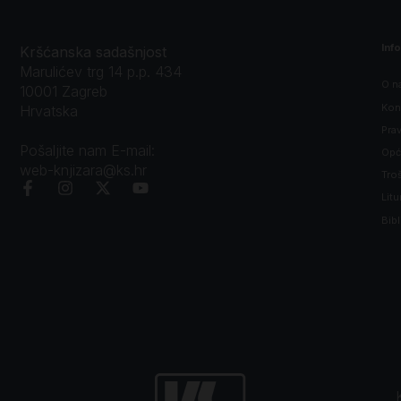
Inf
Kršćanska sadašnjost
Marulićev trg 14 p.p. 434
O n
10001 Zagreb
Kon
Hrvatska
Prav
Pošaljite nam E-mail:
Opći
web-knjizara@ks.hr
Tro
Litu
Bibl