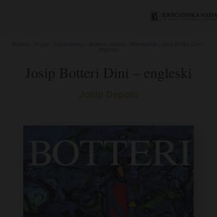
Početna
/
Knjige
/
Enciklopedija i posebna izdanja
/
Monografije
/ Josip Botteri Dini –
engleski
Josip Botteri Dini – engleski
Josip Depolo