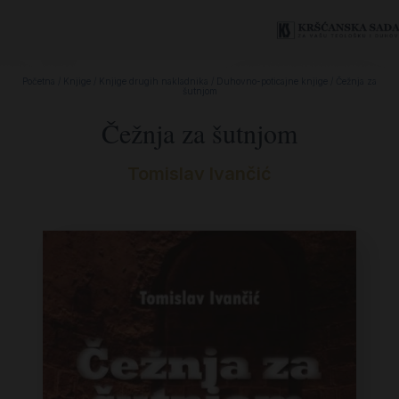
Početna
/
Knjige
/
Knjige drugih nakladnika
/
Duhovno-poticajne knjige
/ Čežnja za
šutnjom
Čežnja za šutnjom
Tomislav Ivančić