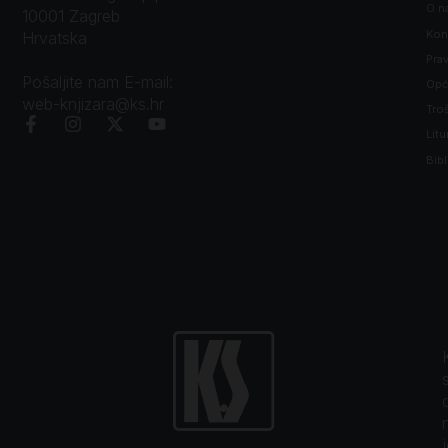
O n
10001 Zagreb
Kon
Hrvatska
Prav
Pošaljite nam E-mail:
Opći
web-knjizara@ks.hr
Tro
Litu
Bibl