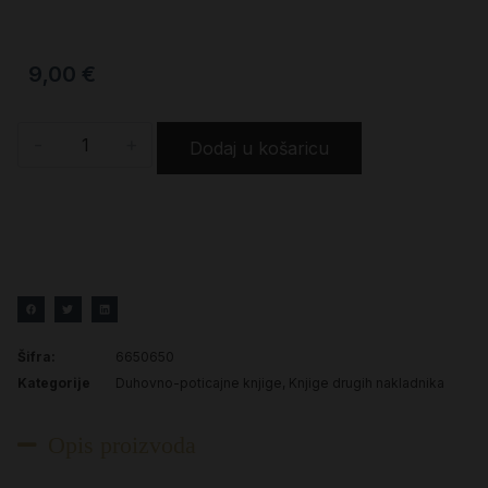
9,00
€
-
+
Dodaj u košaricu
Šifra:
6650650
Kategorije
Duhovno-poticajne knjige
,
Knjige drugih nakladnika
Opis proizvoda