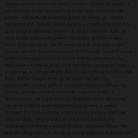
Opisani plodovi duhovnih vježbi u knjižici
Čežnja za šutnjom
u
mnogočemu su bili fascinantni te mi se činilo da bi bilo vrlo
korisno radi budućih sudionika duhovnih vježbi, ali i ostalih
zainteresiranih čitatelja, objelodaniti ih u posebnoj knjižici. Sve
su to osobna duhovna i intimna iskustva čovjekove duše, ali
nose u sebi nešto svim ljudima zajedničko. Doimlju se kao
poziv svakome tko ih čita da krene na put vježbanja u vjeri
koja je zapravo duhovni hod ususret Stvoritelju. S jedne strane
u tekstovima sudionika izražava se duboka zahvalnost Ocu
nebeskom u kome su prepoznali neizrecivu ljubav, nježnost i
povjerenje, a s druge strane duboka sreća što je Isus Krist, Sin
Božji, postao čovjekom te ga se može kao takvoga
neposredno susresti gotovo i u našem tjelesnom obličju. No
osobito duboko iskustvo izražavaju sudionici u otkriću
djelotvornosti sile Duha Svetoga. Najljepše među iskustvima
čini mi se pripada onim tekstovima koji govore o velikoj
promjeni života ili životnog smjera koju su donijele duhovne
vježbe. Među njima osobito su dragocjeni tekstovi koji
izražavaju susretanje s Isusom Kristom i njegovim duhom. No,
jednako dragocjeno je i to da su mnogi sudionici doživjeli kako