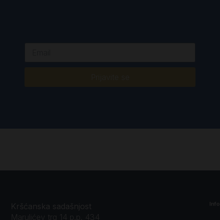
Prijavite se
Inf
Kršćanska sadašnjost
Marulićev trg 14 p.p. 434