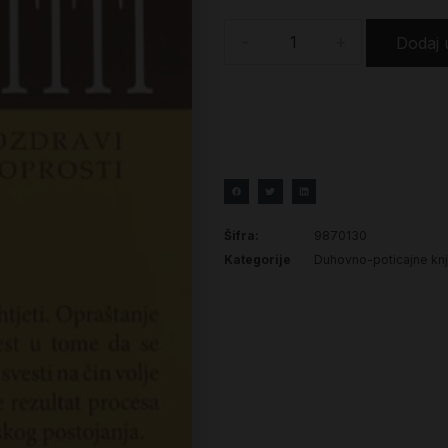
-
+
Dodaj 
Šifra:
9870130
Kategorije
Duhovno-poticajne knj