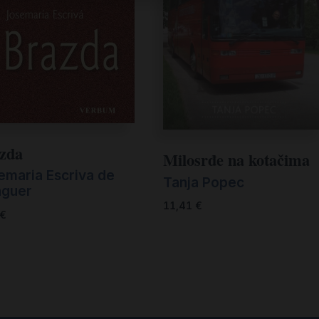
zda
Milosrđe na kotačima
emaria Escriva de
Tanja Popec
aguer
11,41
€
€