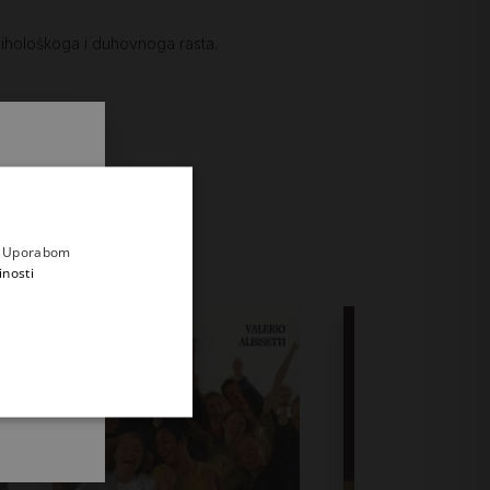
psihološkoga i duhovnoga rasta.
.
i prvi
e
a. Uporabom
inosti