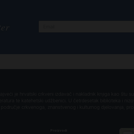
ter
veći je hrvatski crkveni izdavač i nakladnik knjiga kao štu su B
teratura te katehetski udžbenici. U četrdesetak biblioteka i niz
o područje crkvenoga, znanstvenog i kulturnog djelovanja, pr
Proizvodi