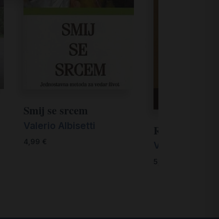
Smij se srcem
Valerio Albisetti
Raditi sa src
4,99
€
Valerio Albiset
5,00
€