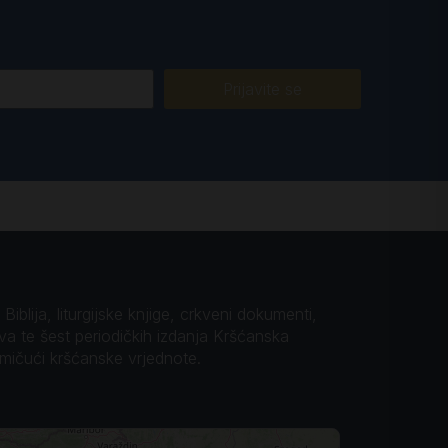
Prijavite se
iblija, liturgijske knjige, crkveni dokumenti,
ova te šest periodičkih izdanja Kršćanska
omičući kršćanske vrjednote.