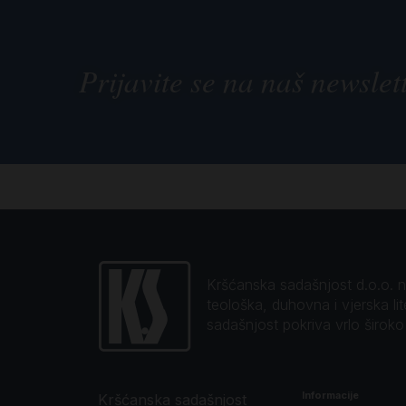
Prijavite se na naš newslet
Kršćanska sadašnjost d.o.o. naj
teološka, duhovna i vjerska li
sadašnjost pokriva vrlo širok
Informacije
Kršćanska sadašnjost