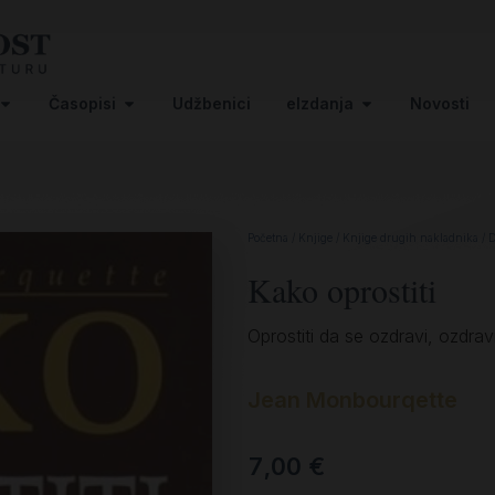
Časopisi
Udžbenici
eIzdanja
Novosti
Početna
/
Knjige
/
Knjige drugih nakladnika
/
D
Kako oprostiti
Oprostiti da se ozdravi, ozdravi
Jean Monbourqette
7,00
€