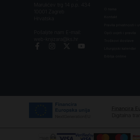
Marulićev trg 14 p.p. 434
O nama
10001 Zagreb
Kontakt
Hrvatska
Pravila privatnosti i u
Pošaljite nam E-mail:
Opći uvjeti i pravila
web-knjizara@ks.hr
Troškovi dostave
Liturgijski kalendar
Biblija online
Financira E
Digitalna tr