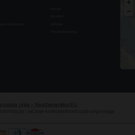
+
Akcije
−
Noviteti
vjeti korištenja
eKnjige
Prodajni katalog
uropska unija – NextGenerationEU
ansformacija i jačanje konkurentnosti izdavanja knjiga