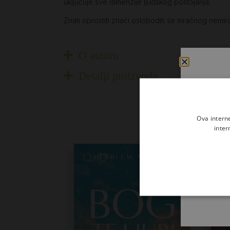
uključuje sve dimenzije ljudskog postojanja.
Znati oprostiti znači osloboditi se mračnog nemir
O autoru
Detalji proizvoda
Ova intern
inter