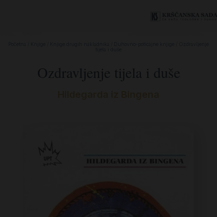
Početna
/
Knjige
/
Knjige drugih nakladnika
/
Duhovno-poticajne knjige
/ Ozdravljenje
tijela i duše
Ozdravljenje tijela i duše
Hildegarda iz Bingena