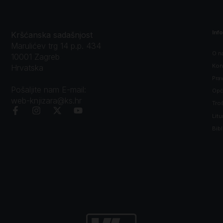
Inf
Kršćanska sadašnjost
Marulićev trg 14 p.p. 434
O n
10001 Zagreb
Kon
Hrvatska
Prav
Pošaljite nam E-mail:
Opći
web-knjizara@ks.hr
Tro
Litu
Bibl