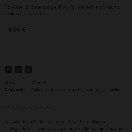
Zdravlje i životna snaga. Praktični savjeti za pozitivno
oblikovanje života
4,99
€
Šifra:
9720810
Kategorije
Duhovno-poticajne knjige
,
Knjige drugih nakladnika
Opis proizvoda
Velika karizmatičarka srednjega vijeka, benediktinka
Hildegarda iz Bingena zadužila nas je obiljem svojih spisa na