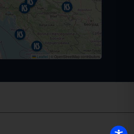
Leaflet
|
© OpenStreetMap contributors