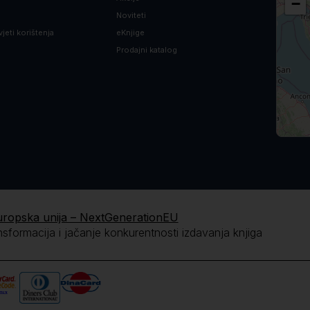
−
Noviteti
vjeti korištenja
eKnjige
Prodajni katalog
uropska unija – NextGenerationEU
ansformacija i jačanje konkurentnosti izdavanja knjiga