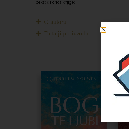
(tekst s korica knjige)
O autoru
Detalji proizvoda