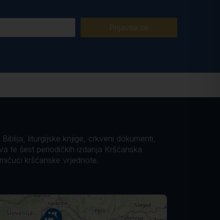
Prijavite se
iblija, liturgijske knjige, crkveni dokumenti,
ova te šest periodičkih izdanja Kršćanska
omičući kršćanske vrjednote.