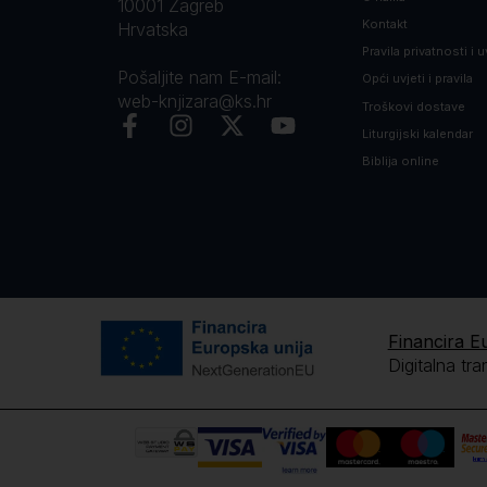
10001 Zagreb
Kontakt
Hrvatska
Pravila privatnosti i u
Pošaljite nam E-mail:
Opći uvjeti i pravila
web-knjizara@ks.hr
Troškovi dostave
Liturgijski kalendar
Biblija online
Financira E
Digitalna tr