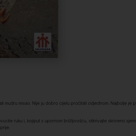
ali mudru misao. Nije ju dobro cijelu pročitati odjednom. Najbolje je
avucite ruku i, kojiput s upornom brižljivošću, otkrivajte skriveno sje
prije.