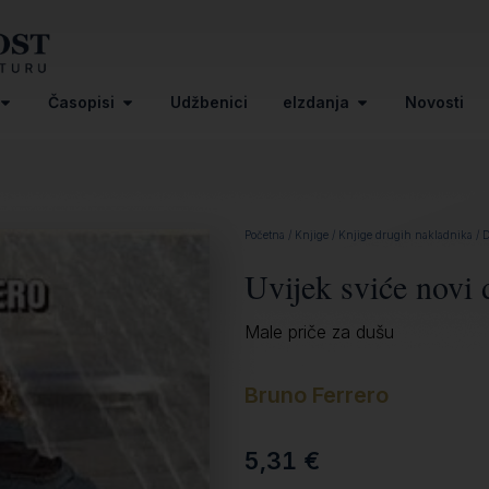
Časopisi
Udžbenici
eIzdanja
Novosti
Početna
/
Knjige
/
Knjige drugih nakladnika
/
D
Uvijek sviće novi 
Male priče za dušu
Bruno Ferrero
5,31
€