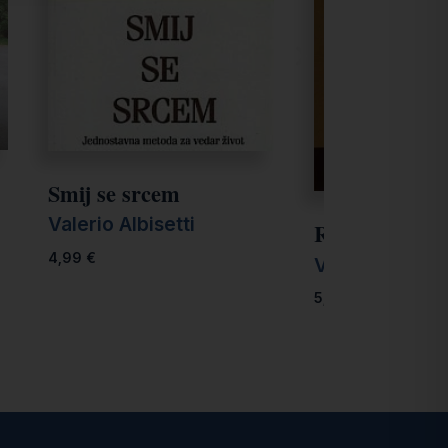
Smij se srcem
Valerio Albisetti
Raditi sa src
4,99
€
Valerio Albiset
5,00
€