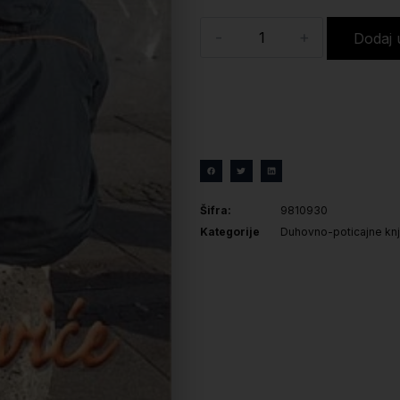
-
+
Dodaj 
Šifra:
9810930
Kategorije
Duhovno-poticajne knj