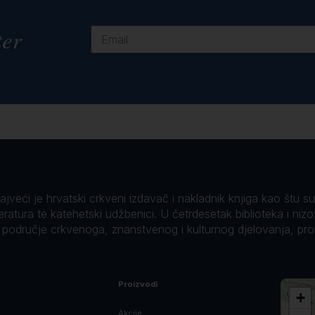
ter
veći je hrvatski crkveni izdavač i nakladnik knjiga kao štu su B
teratura te katehetski udžbenici. U četrdesetak biblioteka i niz
o područje crkvenoga, znanstvenog i kulturnog djelovanja, pr
Proizvodi
+
Akcije