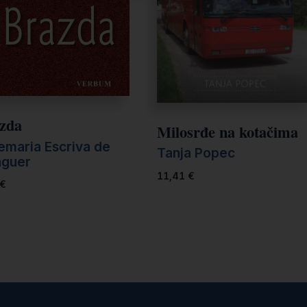
zda
Milosrđe na kotačima
emaria Escriva de
Tanja Popec
aguer
11,41
€
€