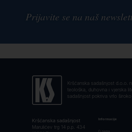
Prijavite se na naš newslet
Kršćanska sadašnjost d.o.o. naj
teološka, duhovna i vjerska li
sadašnjost pokriva vrlo širok
Informacije
Kršćanska sadašnjost
Marulićev trg 14 p.p. 434
O nama