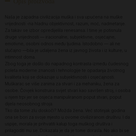
Opis proizvoda
Naša je zapadna civilizacija muška i sva upućena na muške
vrijednosti -na hladnu objektivnost, razum, moć, nadmetanje.
Za takav se izbor opredijelila renesansa. I time je potisnula
druge vrijednosti — iracionalne, subjektivne, osjećajne,
emotivne, osobni odnos među ljudima. Istodobno — ali ne
slučajno —bila je udaljena žena iz javnog života i iz kulture, u
intimnost doma.
Zbog toga je došlo do napadnog kontrasta između čudesnog
poleta moderne znanosti i tehnologije te opadanja životnog
kvaliteta koji se dokazuje u subjektivnosti i osjećajnosti.
Muškarac se više zanima za stvari i za mehaniku, žena za
osobe. Čovjek konstruira svijet stvari kao savršen stroj, i osoba
u njem trpi jer se osjeća manipuliranom poput stvari, poput
dijela neosobnog stroja.
Tko da tome zlu doskoči? Možda žena. Već stotinjak godina
ona se bori za svoje mjesto u ovome civiliziranom društvu. I da
uspije, morala je prihvatiti kalup toga muškog društva i
prilagoditi mu se. Dokazala je da je tome dorasla. No ako bi se