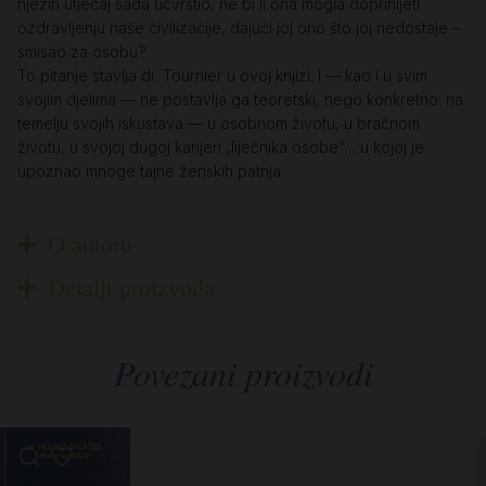
njezin utjecaj sada učvrstio, ne bi li ona mogla doprinijeti
ozdravljenju naše civilizacije, dajući joj ono što joj nedostaje –
smisao za osobu?
To pitanje stavlja dr. Tournier u ovoj knjizi. I — kao i u svim
svojim djelima — ne postavlja ga teoretski, nego konkretno: na
temelju svojih iskustava — u osobnom životu, u bračnom
životu, u svojoj dugoj karijeri „liječnika osobe”… u kojoj je
upoznao mnoge tajne ženskih patnja.
O autoru
Detalji proizvoda
Povezani proizvodi