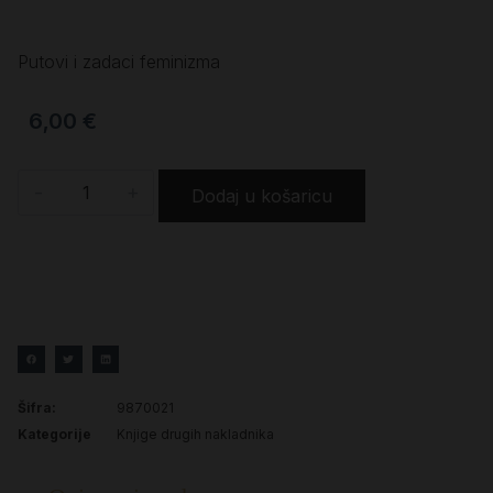
Putovi i zadaci feminizma
6,00
€
-
+
Dodaj u košaricu
Šifra:
9870021
Kategorije
Knjige drugih nakladnika