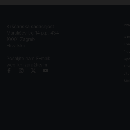
Inf
Kršćanska sadašnjost
Marulićev trg 14 p.p. 434
O n
10001 Zagreb
Kon
Hrvatska
Prav
Pošaljite nam E-mail:
Opći
web-knjizara@ks.hr
Tro
Litu
Bibl