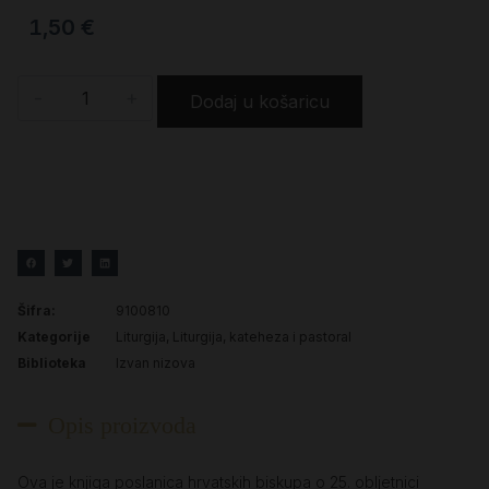
1,50
€
-
+
Dodaj u košaricu
Šifra:
9100810
Kategorije
Liturgija
,
Liturgija, kateheza i pastoral
Biblioteka
Izvan nizova
Opis proizvoda
Ova je knjiga poslanica hrvatskih biskupa o 25. obljetnici