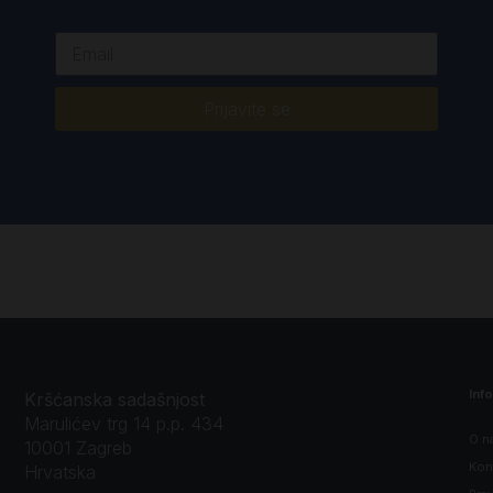
Prijavite se
Inf
Kršćanska sadašnjost
Marulićev trg 14 p.p. 434
O n
10001 Zagreb
Kon
Hrvatska