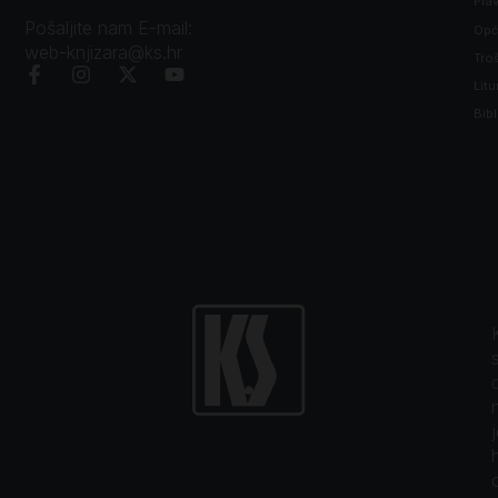
Prav
Pošaljite nam E-mail:
Opći
web-knjizara@ks.hr
Tro
Litu
Bibl