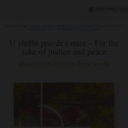
Početna
/
Knjige
/
Teologija i povijest
/
Povijest Crkve i kršćanstva
/
Kršćanin i svijet
/ U
službi pravde i mira – For the sake of justice and peace
U službi pravde i mira – For the
sake of justice and peace
Vlado Košić i Gordan Črpić,uredili