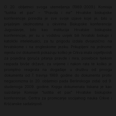
O 20. obljetnici svoga utemeljenja (1989.-2009.) Komisija
“Iustitia et pax” – “Pravda i mir” Hrvatske biskupske
konferencije priredila je sve svoje izjave koje je, bilo u
prijašnjim okolnostima u okvirima Biskupske konferencije
Jugoslavije, bilo kao institucija Hrvatske biskupske
konferencije, jer su u vodstvu uvijek bili hrvatski biskupi i
katolički intelektualci, za tu prigodu izdala dvojezično: na
hrvatskome i na engleskome jeziku. Prikupljeni na jednome
mjestu ovi dokumenti pokazuju koliko je Crkva imala osjetljivosti
za pojedina goruća pitanja pravde i mira, posebice tijekom
raspada bivše države, za vrijeme i nakon rata te koliko je
promptno reagirala na događaje u društvu od prvoga
dokumenta od 7. travnja 1989. godine do dokumenta protiv
negacionizma (o 20. obljetnici pada Berlinskoga zida) od 9.
studenoga 2009. godine. Knjiga dokumenata tiskana je kao
suizdanje Komisije “Iustitia et pax” Hrvatske biskupske
konferencije, Centra za promicanje socijalnog nauka Crkve i
Kršćanske sadašnjosti.