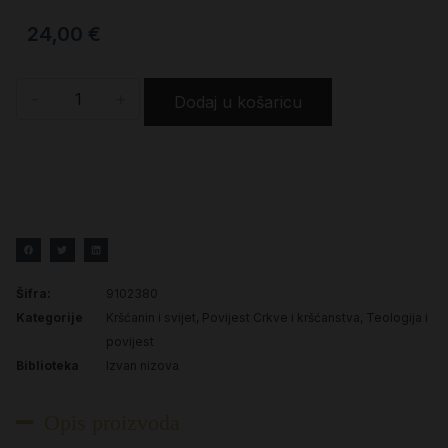
24,00
€
-
+
Dodaj u košaricu
Šifra:
9102380
Kategorije
Kršćanin i svijet
,
Povijest Crkve i kršćanstva
,
Teologija i
povijest
Biblioteka
Izvan nizova
Opis proizvoda