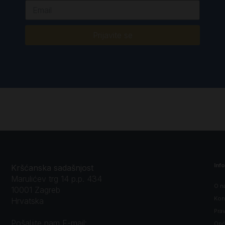
Prijavite se
Inf
Kršćanska sadašnjost
Marulićev trg 14 p.p. 434
O n
10001 Zagreb
Kon
Hrvatska
Prav
Pošaljite nam E-mail:
Opći