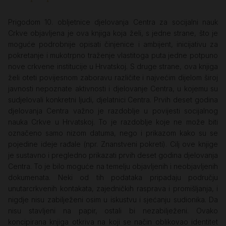
Prigodom 10. obljetnice djelovanja Centra za socijalni nauk
Crkve objavljena je ova knjiga koja želi, s jedne strane, što je
moguće podrobnije opisati činjenice i ambijent, inicijativu za
pokretanje i mukotrpno traženje vlastitoga puta jedne potpuno
nove crkvene institucije u Hrvatskoj. S druge strane, ova knjiga
želi oteti povijesnom zaboravu različite i najvećim dijelom široj
javnosti nepoznate aktivnosti i djelovanje Centra, u kojemu su
sudjelovali konkretni ljudi, djelatnici Centra. Prvih deset godina
djelovanja Centra važno je razdoblje u povijesti socijalnog
nauka Crkve u Hrvatskoj. To je razdoblje koje ne može biti
označeno samo nizom datuma, nego i prikazom kako su se
pojedine ideje rađale (npr. Znanstveni pokreti). Cilj ove knjige
je sustavno i pregledno prikazati prvih deset godina djelovanja
Centra. To je bilo moguće na temelju objavljenih i neobjavljenih
dokumenata. Neki od tih podataka pripadaju području
unutarcrkvenih kontakata, zajedničkih rasprava i promišljanja, i
nigdje nisu zabilježeni osim u iskustvu i sjećanju sudionika. Da
nisu stavljeni na papir, ostali bi nezabilježeni. Ovako
koncipirana knjiga otkriva na koji se način oblikovao identitet