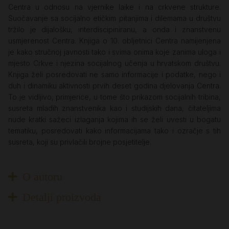
Centra u odnosu na vjernike laike i na crkvene strukture.
Suočavanje sa socijalno etičkim pitanjima i dilemama u društvu
tržilo je dijalošku, interdiscipiniranu, a onda i znanstvenu
usmjerenost Centra. Knjiga o 10. obljetnici Centra namijenjena
je kako stručnoj javnosti tako i svima onima koje zanima uloga i
mjesto Crkve i njezina socijalnog učenja u hrvatskom društvu.
Knjiga želi posredovati ne samo informacije i podatke, nego i
duh i dinamiku aktivnosti prvih deset godina djelovanja Centra.
To je vidljivo, primjerice, u tome što prikazom socijalnih tribina,
susreta mladih znanstvenika kao i studijskih dana, čitateljima
nude kratki sažeci izlaganja kojima ih se želi uvesti u bogatu
tematiku, posredovati kako informacijama tako i ozračje s tih
susreta, koji su privlačili brojne posjetitelje.
O autoru
Detalji proizvoda