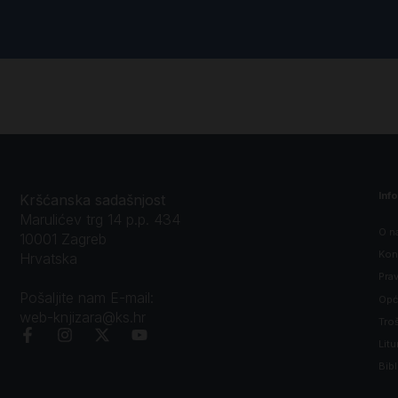
Inf
Kršćanska sadašnjost
Marulićev trg 14 p.p. 434
O n
10001 Zagreb
Kon
Hrvatska
Prav
Pošaljite nam E-mail:
Opći
web-knjizara@ks.hr
Tro
Litu
Bibl