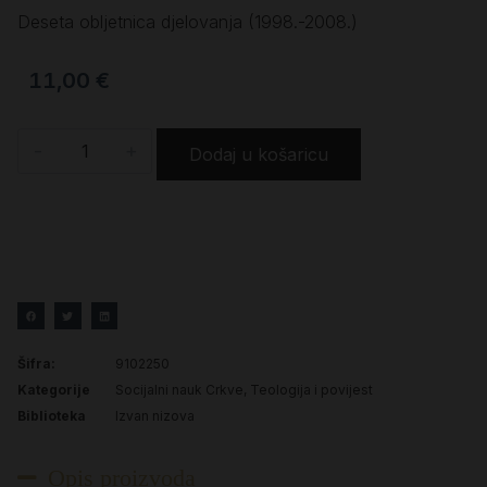
Deseta obljetnica djelovanja (1998.-2008.)
11,00
€
-
+
Dodaj u košaricu
Šifra:
9102250
Kategorije
Socijalni nauk Crkve
,
Teologija i povijest
Biblioteka
Izvan nizova
Opis proizvoda