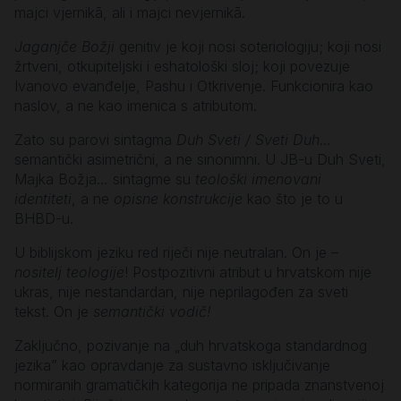
majci vjernikā, ali i majci nevjernikā.
Jaganjče Božji
genitiv je koji nosi soteriologiju; koji nosi
žrtveni, otkupiteljski i eshatološki sloj; koji povezuje
Ivanovo evanđelje, Pashu i Otkrivenje. Funkcionira kao
naslov, a ne kao imenica s atributom.
Zato su parovi sintagma
Duh Sveti / Sveti Duh
…
semantički asimetrični, a ne sinonimni. U JB-u Duh Sveti,
Majka Božja… sintagme su
teološki imenovani
identiteti
, a ne
opisne konstrukcije
kao što je to u
BHBD-u.
U biblijskom jeziku red riječi nije neutralan. On je –
nositelj teologije
! Postpozitivni atribut u hrvatskom nije
ukras, nije nestandardan, nije neprilagođen za sveti
tekst. On je
semantički vodič!
Zaključno, pozivanje na „duh hrvatskoga standardnog
jezika” kao opravdanje za sustavno isključivanje
normiranih gramatičkih kategorija ne pripada znanstvenoj