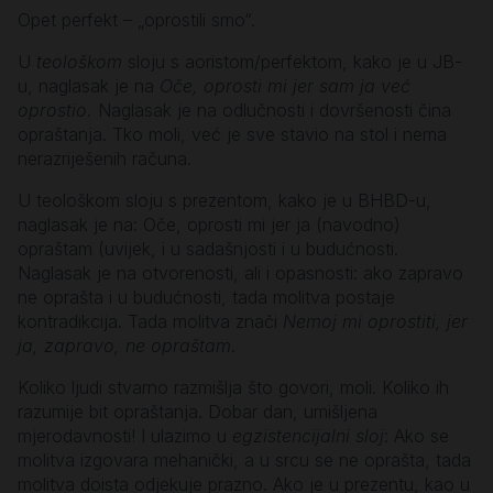
Opet perfekt – „oprostili smo“.
U
teološkom
sloju s aoristom/perfektom, kako je u JB-
u, naglasak je na
Oče, oprosti mi jer sam ja već
oprostio.
Naglasak je na odlučnosti i dovršenosti čina
opraštanja. Tko moli, već je sve stavio na stol i nema
nerazriješenih računa.
U teološkom sloju s prezentom, kako je u BHBD-u,
naglasak je na: Oče, oprosti mi jer ja (navodno)
opraštam (uvijek, i u sadašnjosti i u budućnosti.
Naglasak je na otvorenosti, ali i opasnosti: ako zapravo
ne oprašta i u budućnosti, tada molitva postaje
kontradikcija. Tada molitva znači
Nemoj mi oprostiti, jer
ja, zapravo, ne opraštam
.
Koliko ljudi stvarno razmišlja što govori, moli. Koliko ih
razumije bit opraštanja. Dobar dan, umišljena
mjerodavnosti! I ulazimo u
egzistencijalni sloj
: Ako se
molitva izgovara mehanički, a u srcu se ne oprašta, tada
molitva doista odjekuje prazno. Ako je u prezentu, kao u