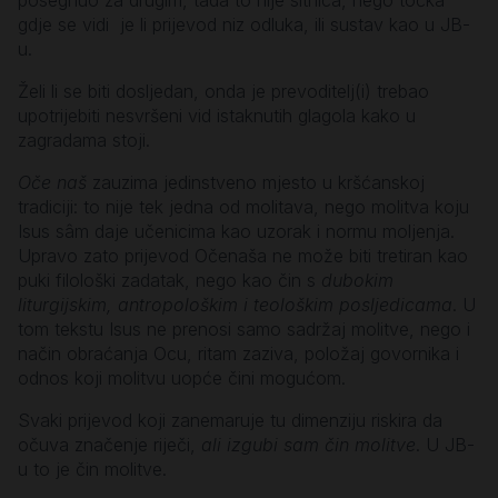
gdje se vidi je li prijevod niz odluka, ili sustav kao u JB-
u.
Želi li se biti dosljedan, onda je prevoditelj(i) trebao
upotrijebiti nesvršeni vid istaknutih glagola kako u
zagradama stoji.
Oče naš
zauzima jedinstveno mjesto u kršćanskoj
tradiciji: to nije tek jedna od molitava, nego molitva koju
Isus sâm daje učenicima kao uzorak i normu moljenja.
Upravo zato prijevod Očenaša ne može biti tretiran kao
puki filološki zadatak, nego kao čin s
dubokim
liturgijskim, antropološkim i teološkim posljedicama
. U
tom tekstu Isus ne prenosi samo sadržaj molitve, nego i
način obraćanja Ocu, ritam zaziva, položaj govornika i
odnos koji molitvu uopće čini mogućom.
Svaki prijevod koji zanemaruje tu dimenziju riskira da
očuva značenje riječi,
ali izgubi sam čin molitve
. U JB-
u to je čin molitve.