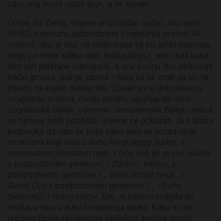
tako ona može ostati kruh, a ne kamen.
Ovdje, na Zemlji, vrijeme je pouzdan sudac. Ako riječi
BHBD-a postanu
jednostavna svagdanja svetost
(A
svetost, ako je ima, ne prepoznaje se po jačini osjećaja,
nego po tome koliko malo traži pažnju.), ako i kad buka
oko njih prestane odzvanjati, a one počnu tiho oblikovati
način govora, šutnje, izbora – tada će se znati da su na
mjestu na kojem trebaju biti. Dosad su tu jednostavnu
svagdanju svetost, među ostalim, ispunjavale riječi
Zagrebačke Biblije, odnosno Jeruzalemske Biblije. Jesu li
se njihove riječi potrošile, vrijeme će pokazati. Je li dobra
preporuka da nam se kaže kako smo se dosad molili
molitvama koje
nisu u duhu hrvatskoga jezika, s
neprirodnim poretkom
riječi. I
Oče naš
jer je već naslov
s postpozitivnim genitivom, i
Zdravo, Marijo
, s
postpozitivnim genitivom (…
plod utrobe tvoje
…) i
Slava Ocu
s postpozitivnim genitivom (… i
Duhu
Svetomu
), i
Pokoj vječni.
Eto, ni naslovi svagdanjih
molitava nisu u duhu hrvatskoga jezika. Kako su se
urednici Biblije Hrvatskoga biblijskog društva dosad