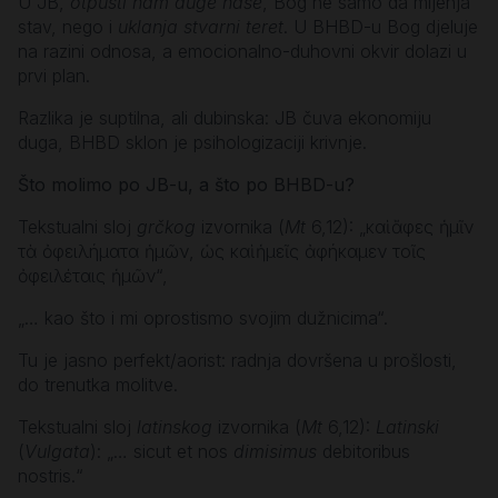
U JB,
otpusti nam duge naše
, Bog ne samo da mijenja
stav, nego i
uklanja stvarni teret
. U BHBD-u Bog djeluje
na razini odnosa, a emocionalno-duhovni okvir dolazi u
prvi plan.
Razlika je suptilna, ali dubinska: JB čuva ekonomiju
duga, BHBD sklon je psihologizaciji krivnje.
Što molimo po JB-u, a što po BHBD-u?
Tekstualni sloj
grčkog
izvornika (
Mt
6,12): „καὶ ἄφες ἡμῖν
τὰ ὀφειλήματα ἡμῶν, ὡς καὶ ἡμεῖς ἀφήκαμεν τοῖς
ὀφειλέταις ἡμῶν“,
„… kao što i mi oprostismo svojim dužnicima“.
Tu je jasno perfekt/aorist: radnja dovršena u prošlosti,
do trenutka molitve.
Tekstualni sloj
latinskog
izvornika (
Mt
6,12):
Latinski
(
Vulgata
): „… sicut et nos
dimisimus
debitoribus
nostris.“