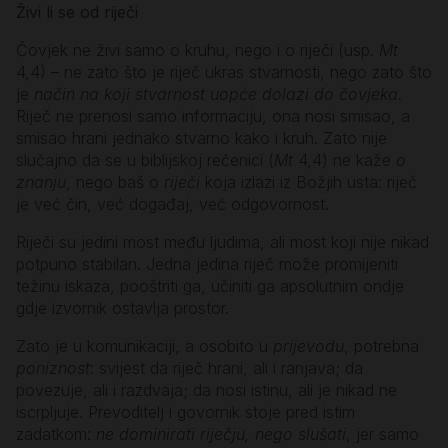
Živi li se od riječi
Čovjek ne živi samo o kruhu, nego i o riječi (usp.
Mt
4,4) – ne zato što je riječ ukras stvarnosti, nego zato što
je
način na koji stvarnost uopće dolazi do čovjeka
.
Riječ ne prenosi samo informaciju, ona nosi smisao, a
smisao hrani jednako stvarno kako i kruh. Zato nije
slučajno da se u biblijskoj rečenici (
Mt
4,4) ne kaže
o
znanju
, nego baš o
riječi
koja izlazi iz Božjih usta: riječ
je već čin, već događaj, već odgovornost.
Riječi su jedini most među ljudima, ali most koji nije nikad
potpuno stabilan. Jedna jedina riječ može promijeniti
težinu iskaza, pooštriti ga, učiniti ga apsolutnim ondje
gdje izvornik ostavlja prostor.
Zato je u komunikaciji, a osobito u
prijevodu
, potrebna
poniznost
: svijest da riječ hrani, ali i ranjava; da
povezuje, ali i razdvaja; da nosi istinu, ali je nikad ne
iscrpljuje. Prevoditelj i govornik stoje pred istim
zadatkom:
ne dominirati riječju, nego slušati
, jer samo