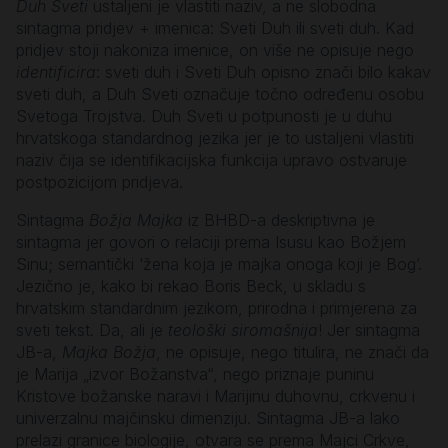
Duh Sveti
ustaljeni je vlastiti naziv, a ne slobodna
sintagma pridjev + imenica: Sveti Duh ili sveti duh. Kad
pridjev stoji nakoniza imenice, on više ne opisuje nego
identificira
: sveti duh i Sveti Duh opisno znači bilo kakav
sveti duh, a Duh Sveti označuje točno određenu osobu
Svetoga Trojstva. Duh Sveti u potpunosti je u duhu
hrvatskoga standardnog jezika jer je to ustaljeni vlastiti
naziv čija se identifikacijska funkcija upravo ostvaruje
postpozicijom pridjeva.
Sintagma
Božja Majka
iz BHBD-a deskriptivna je
sintagma jer govori o relaciji prema Isusu kao Božjem
Sinu; semantički ‘žena koja je majka onoga koji je Bog’.
Jezično je, kako bi rekao Boris Beck, u skladu s
hrvatskim standardnim jezikom, prirodna i primjerena za
sveti tekst. Da, ali je
teološki siromašnija
! Jer sintagma
JB-a,
Majka Božja
, ne opisuje, nego titulira, ne znači da
je Marija „izvor Božanstva“, nego priznaje puninu
Kristove božanske naravi i Marijinu duhovnu, crkvenu i
univerzalnu majčinsku dimenziju. Sintagma JB-a lako
prelazi granice biologije, otvara se prema Majci Crkve,