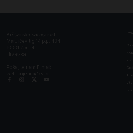
Inf
Kršćanska sadašnjost
Marulićev trg 14 p.p. 434
O n
10001 Zagreb
Kon
Hrvatska
Prav
Pošaljite nam E-mail:
Opći
web-knjizara@ks.hr
Tro
Litu
Bibl