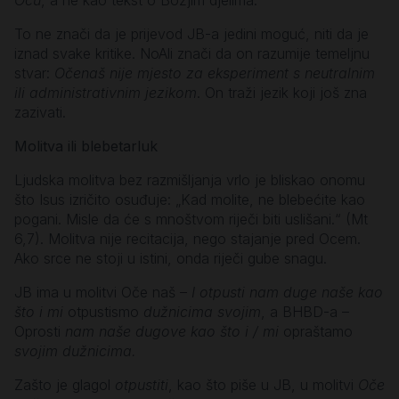
To ne znači da je prijevod JB-a jedini moguć, niti da je
iznad svake kritike. NoAli znači da on razumije temeljnu
stvar:
Očenaš nije mjesto za eksperiment s neutralnim
ili administrativnim jezikom
. On traži jezik koji još zna
zazivati.
Molitva ili blebetarluk
Ljudska molitva bez razmišljanja vrlo je bliskao onomu
što Isus izričito osuđuje: „Kad molite, ne blebećite kao
pogani. Misle da će s mnoštvom riječi biti uslišani.“ (Mt
6,7). Molitva nije recitacija, nego stajanje pred Ocem.
Ako srce ne stoji u istini, onda riječi gube snagu.
JB ima u molitvi Oče naš –
I otpusti nam duge naše kao
što i mi
otpustismo
dužnicima svojim
, a BHBD-a –
Oprosti
nam naše dugove kao što i / mi
opraštamo
svojim dužnicima.
Zašto je glagol
otpustiti
, kao što piše u JB, u molitvi
Oče