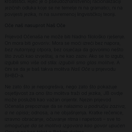
kroatistici. Riječ je o pseudoznanstvenoj racionalizaciji
jezičnih odluka koje se ne temelje ni na gramatici, ni na
povijesti jezika, ni na suvremenoj lingvističkoj teoriji.
Oče naš nasuprot Naš Oče
Prijevod Očenaša ne može biti hladno filološko rješenje.
On mora biti
govoriv
. Mora se moći izreći bez napora,
bez nutarnjeg
otpora, bez osjećaja da govorimo nešto
što zvuči kao izvještaj, a ne kao zaziv. Ako se to izgubi,
izgubili smo više od stila:
izgubili smo glas molitve
. A
čini se da je baš takva molitva
Naš Oče
u prijevodu
BHBD-a.
Ne zato što je nepogrešiva, nego zato što pokazuje
osjetljivost za ono što molitva traži od jezika, JB ovdje
može poslužiti kao važan orijentir. Njezin prijevod
Očenaša prepoznaje da se nalazimo
u području zaziva,
a ne opisa
; odnosa, a ne objašnjenja. Kratke rečenice,
izravno obraćanje, očuvanje ritma i napetosti – sve to
omogućuje da se molitva izgovara kao govor upućen
Ocu
, a ne kao tekst o Božjim djelima.