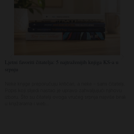
Ljetni favoriti čitatelja: 5 najtraženijih knjiga KS-a u
Lj
srpnju
po
Neke knjige preporučuju kritičari, a neke – sami čitatelji.
Ko
Popis koji slijedi nastao je upravo zahvaljujući njihovu
za
izboru. Što su čitatelji ovoga vrućeg srpnja najviše birali
vl
u knjižarama i web...
sa