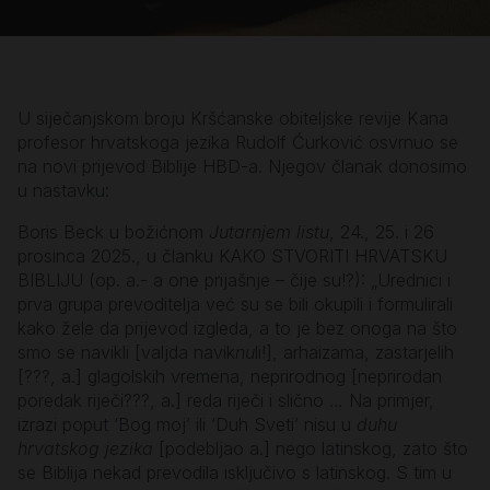
U siječanjskom broju Kršćanske obiteljske revije Kana
profesor hrvatskoga jezika Rudolf Ćurković osvrnuo se
na novi prijevod Biblije HBD-a. Njegov članak donosimo
u nastavku:
Boris Beck u božićnom
Jutarnjem listu
, 24., 25. i 26
prosinca 2025., u članku KAKO STVORITI HRVATSKU
BIBLIJU (op. a.- a one prijašnje – čije su!?): „Urednici i
prva grupa prevoditelja već su se bili okupili i formulirali
kako žele da prijevod izgleda, a to je bez onoga na što
smo se navikli [valjda navik
nu
li!], arhaizama, zastarjelih
[???, a.] glagolskih vremena, neprirodnog [neprirodan
poredak riječi???, a.] reda riječi i slično … Na primjer,
izrazi poput ‘Bog moj’ ili ‘Duh Sveti’ nisu u
duhu
hrvatskog jezika
[podebljao a.] nego latinskog, zato što
se Biblija nekad prevodila isključivo s latinskog. S tim u