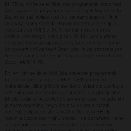
BHBD-u, može se to čitati kao programatski stav:
Naš
Oče, oprosti mi jer ja sam odsad čovjek koji oprašta.
Da, ali to traži svijest i odluku, ne samo izgovor. Prije
Očenaša Matej kaže da Bog ne mari za prazne riječi
nego za srce (
Mt
6,7-8). Ali odmah nakon molitve
dodaje, vrlo strogo, kako piše u BHBD:
Ako ljudima
oprostite [ne kaže
opraštate
] njihove grijehe, i vama
će oprostit vaš nebeski Otac; ako im ne oprostite [ne
kaže ne
opraštate
] grijehe, ni vama neće oprostiti vaš
Otac.
(
Mt
6,14-15).
Eh, eh, čini se da je
Naš Oče
preveden programatski
(teološki i pastoralno), no
Mt
6, 14-15 preveden je
mehaničkije, bliže grčkom savršeno-uvjetnom uzorku, ali
bez naknadne
harmonizacije
sustava. Drugim riječima
BHDB ovdje je
nedosljedan samomu sebi.
Ne zato što
je nešto pogrešno, nego što nisu do kraja ispratili
posljedice vlastitog izbora u
Naš Oče
. Ako BHDB
razumije oprost kao trajnu praksu –
ne opraštate
– a ne
kao jednokratan čin –
ne oprostite
pa je nesvjesno
posegnuo za drugim, tada to nije sitnica, nego točka