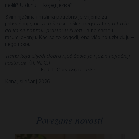
molili? U duhu – kojeg jezika?
Svim riječima i mislima potrebno je vrijeme za
prihvaćanje, ne zato što su teške, nego zato što
traže
da im se napravi prostor u životu
, a ne samo u
razumijevanju. Kad se to dogodi, one više ne uzbuđuju –
nego nose.
Tišina koja slijedi dobru riječ često je njezin najtočniji
nastavak
. (R. W. O.)
Rudolf Ćurković iz Biska
Kana, siječanj 2026.
Povezane novosti