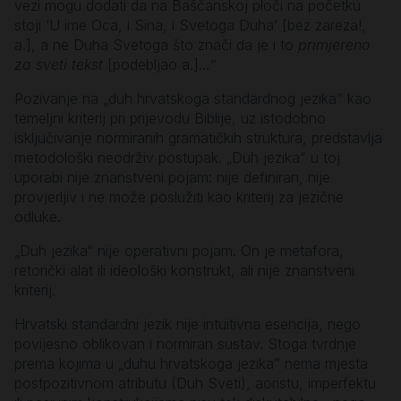
vezi mogu dodati da na Baščanskoj ploči na početku
stoji ‘U ime Oca, i Sina, i Svetoga Duha’ [bez zareza!,
a.], a ne Duha Svetoga što znači da je i to
primjereno
za sveti tekst
[podebljao a.]…“
Pozivanje na „duh hrvatskoga standardnog jezika” kao
temeljni kriterij pri prijevodu Biblije, uz istodobno
isključivanje normiranih gramatičkih struktura, predstavlja
metodološki neodrživ postupak. „Duh jezika” u toj
uporabi nije znanstveni pojam: nije definiran, nije
provjerljiv i ne može poslužiti kao kriterij za jezične
odluke.
„Duh jezika“ nije operativni pojam. On je metafora,
retorički alat ili ideološki konstrukt, ali nije znanstveni
kriterij.
Hrvatski standardni jezik nije intuitivna esencija, nego
povijesno oblikovan i normiran sustav. Stoga tvrdnje
prema kojima u „duhu hrvatskoga jezika” nema mjesta
postpozitivnom atributu (Duh Sveti), aoristu, imperfektu