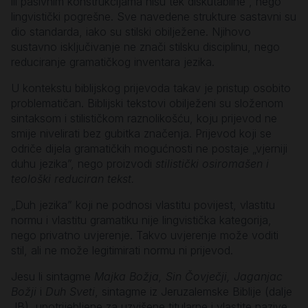
ili pasivnim konstrukcijama nisu tek diskutabilne , nego
lingvistički pogrešne. Sve navedene strukture sastavni su
dio standarda, iako su stilski obilježene. Njihovo
sustavno isključivanje ne znači stilsku disciplinu, nego
reduciranje gramatičkog inventara jezika.
U kontekstu biblijskog prijevoda takav je pristup osobito
problematičan. Biblijski tekstovi obilježeni su složenom
sintaksom i stilističkom raznolikošću, koju prijevod ne
smije nivelirati bez gubitka značenja. Prijevod koji se
odriče dijela gramatičkih mogućnosti ne postaje „vjerniji
duhu jezika”, nego proizvodi
stilistički osiromašen i
teološki reduciran tekst.
„Duh jezika” koji ne podnosi vlastitu povijest, vlastitu
normu i vlastitu gramatiku nije lingvistička kategorija,
nego privatno uvjerenje. Takvo uvjerenje može voditi
stil, ali ne može legitimirati normu ni prijevod.
Jesu li sintagme
Majka Božja, Sin Čovječji, Jaganjac
Božji
i
Duh Sveti
, sintagme iz Jeruzalemske Biblije (dalje
JB), upotrijebljene za uzvišene titularne i vlastite nazive,