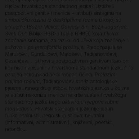
dijelovi hrvatskoga standardnog jezika? Uzdiže li
postpozitivni genitiv (imenica + atribut) sintagmu na
simboličku razinu iz deskriptivne razine
u kojoj su
sintagme (
Božja Majka, Čovječji Sin, Božji Jaganjac,
Sveti Duh
Biblije HBD-a (dalje BHBD) koja
fiksira
značenje
sintagma, za razliku od JB-a koja značenje ili
sužava
ili ga
metaforički proširuje
. Prepoznaju li se
Marulićevi, Gundulićevi, Matoševi, Tadijanovićevi,
Cesarićevi… stihovi s postpozitivnim genitivom kao oni
koji nisu napisani na hrvatskome standardnom jeziku? To
ozbiljan nitko nikad ne bi mogao učiniti.
Prolazim
poljima rosnim
, Tadijanovićev stih iz antologijske
pjesme i mnogi drugi stihovi hrvatskih pjesnika u kojima
je atribut nakoniza imenice ne krše sustav hrvatskoga
standardnog jezika nego
aktiviraju njegove rubne
mogućnosti
. Hrvatski standardni jezik nije jedan
funkcionalni stil, nego skup stilova: neutralni
(informativni, administrativni), književni, poetski,
retorički…