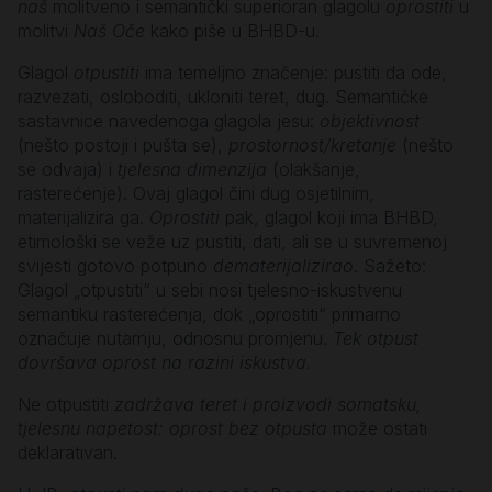
naš
molitveno i semantički superioran glagolu
oprostiti
u
molitvi
Naš Oče
kako piše u BHBD-u.
Glagol
otpustiti
ima temeljno značenje: pustiti da ode,
razvezati, osloboditi, ukloniti teret, dug. Semantičke
sastavnice navedenoga glagola jesu:
objektivnost
(nešto postoji i pušta se),
prostornost/kretanje
(nešto
se odvaja) i
tjelesna dimenzija
(olakšanje,
rasterećenje). Ovaj glagol čini dug osjetilnim,
materijalizira ga.
Oprostiti
pak, glagol koji ima BHBD,
etimološki se veže uz pustiti, dati, ali se u suvremenoj
svijesti gotovo potpuno
dematerijalizirao
. Sažeto:
Glagol „otpustiti“ u sebi nosi tjelesno-iskustvenu
semantiku rasterećenja, dok „oprostiti“ primarno
označuje nutarnju, odnosnu promjenu.
Tek otpust
dovršava oprost na razini iskustva.
Ne otpustiti
zadržava teret i proizvodi somatsku,
tjelesnu napetost:
oprost bez otpusta
može ostati
deklarativan.