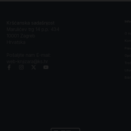
Inf
Kršćanska sadašnjost
Marulićev trg 14 p.p. 434
O n
10001 Zagreb
Kon
Hrvatska
Prav
Pošaljite nam E-mail:
Opći
web-knjizara@ks.hr
Tro
Litu
Bibl