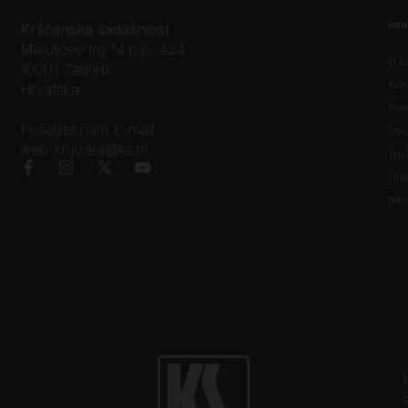
Inf
Kršćanska sadašnjost
Marulićev trg 14 p.p. 434
O n
10001 Zagreb
Kon
Hrvatska
Prav
Pošaljite nam E-mail:
Opći
web-knjizara@ks.hr
Tro
Litu
Bibl