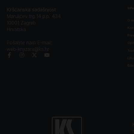
Inf
Kršćanska sadašnjost
Marulićev trg 14 p.p. 434
O n
10001 Zagreb
Kon
Hrvatska
Prav
Pošaljite nam E-mail:
Opći
web-knjizara@ks.hr
Tro
Litu
Bibl