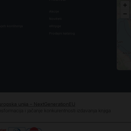
+
Akcije
−
Noviteti
vjeti korištenja
eKnjige
Prodajni katalog
uropska unija – NextGenerationEU
ansformacija i jačanje konkurentnosti izdavanja knjiga