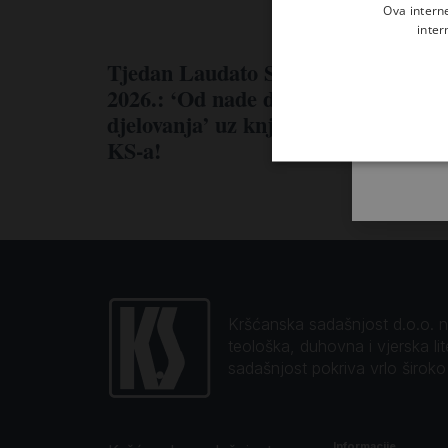
Ova intern
inter
Tjedan Laudato Si’
2026.: ‘Od nade do
djelovanja’ uz knjige
KS-a!
Kršćanska sadašnjost d.o.o. naj
teološka, duhovna i vjerska li
sadašnjost pokriva vrlo širok
Informacije