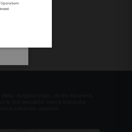
e
a. Uporabom
inosti
iblija, liturgijske knjige, crkveni dokumenti,
ova te šest periodičkih izdanja Kršćanska
omičući kršćanske vrjednote.