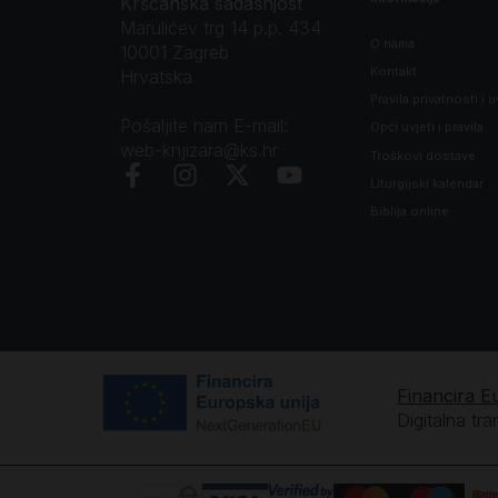
Kršćanska sadašnjost
Marulićev trg 14 p.p. 434
O nama
10001 Zagreb
Kontakt
Hrvatska
Pravila privatnosti i u
Pošaljite nam E-mail:
Opći uvjeti i pravila
web-knjizara@ks.hr
Troškovi dostave
Liturgijski kalendar
Biblija online
Financira E
Digitalna tr