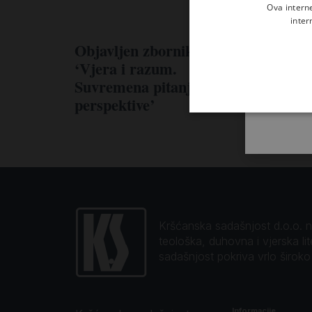
Ova intern
inter
Objavljen zbornik
‘Vjera i razum.
Suvremena pitanja i
perspektive’
Kršćanska sadašnjost d.o.o. naj
teološka, duhovna i vjerska li
sadašnjost pokriva vrlo širok
Informacije