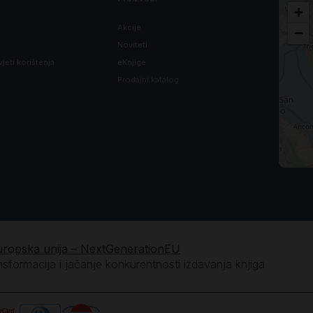
+
Akcije
−
Noviteti
vjeti korištenja
eKnjige
Prodajni katalog
uropska unija – NextGenerationEU
ansformacija i jačanje konkurentnosti izdavanja knjiga