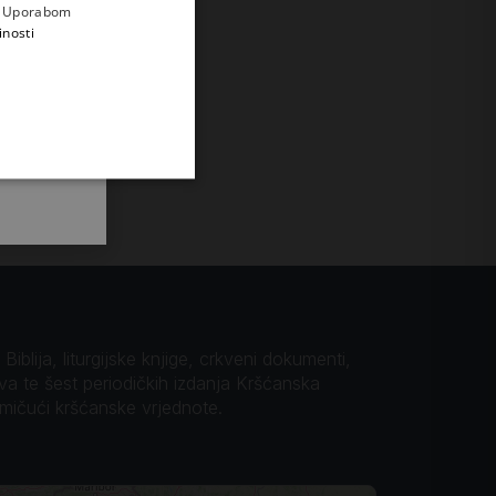
e
a. Uporabom
inosti
iblija, liturgijske knjige, crkveni dokumenti,
ova te šest periodičkih izdanja Kršćanska
omičući kršćanske vrjednote.