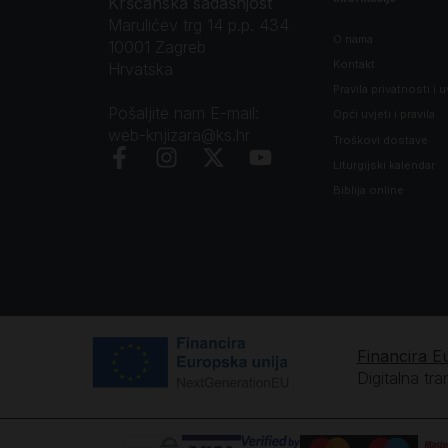
Kršćanska sadašnjost
Marulićev trg 14 p.p. 434
O nama
10001 Zagreb
Kontakt
Hrvatska
Pravila privatnosti i u
Pošaljite nam E-mail:
Opći uvjeti i pravila
web-knjizara@ks.hr
Troškovi dostave
Liturgijski kalendar
Biblija online
Financira E
Digitalna tr