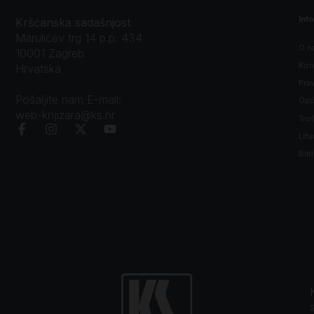
Inf
Kršćanska sadašnjost
Marulićev trg 14 p.p. 434
O n
10001 Zagreb
Kon
Hrvatska
Prav
Pošaljite nam E-mail:
Opći
web-knjizara@ks.hr
Tro
Litu
Bibl