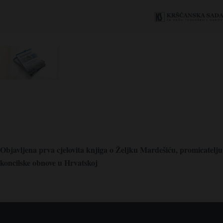
Objavljena prva cjelovita knjiga o Željku Mardešiću, promicatelju
koncilske obnove u Hrvatskoj