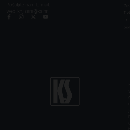
Pošaljite nam E-mail:
Opći
web-knjizara@ks.hr
Tro
Litu
Bibl