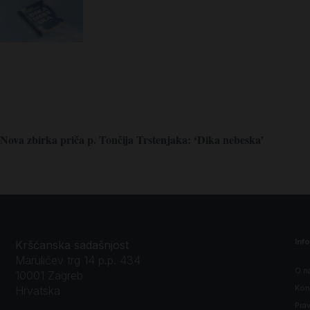
Nova zbirka priča p. Tončija Trstenjaka: ‘Dika nebeska’
Inf
Kršćanska sadašnjost
Marulićev trg 14 p.p. 434
O n
10001 Zagreb
Kon
Hrvatska
Prav