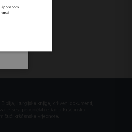
e
a. Uporabom
inosti
iblija, liturgijske knjige, crkveni dokumenti,
ova te šest periodičkih izdanja Kršćanska
omičući kršćanske vrjednote.