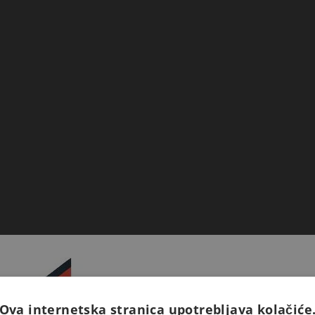
Ova internetska stranica upotrebljava kolačiće
Prijavite se na naš newsletter 