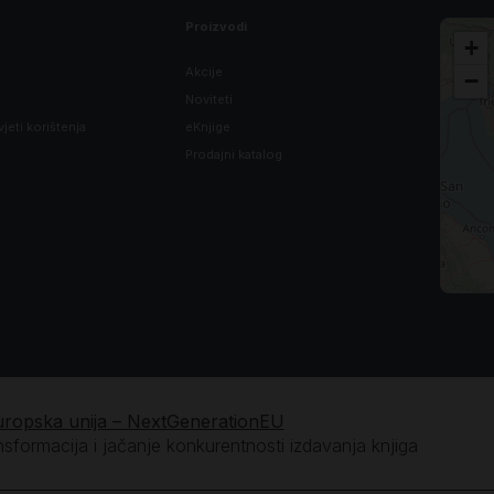
Proizvodi
+
Akcije
−
Noviteti
vjeti korištenja
eKnjige
Prodajni katalog
uropska unija – NextGenerationEU
ansformacija i jačanje konkurentnosti izdavanja knjiga