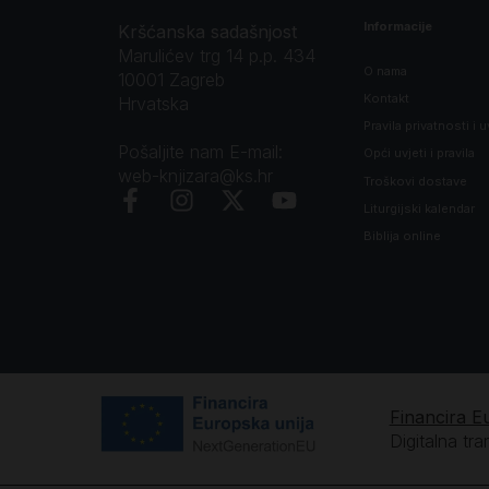
Informacije
Kršćanska sadašnjost
Marulićev trg 14 p.p. 434
O nama
10001 Zagreb
Kontakt
Hrvatska
Pravila privatnosti i u
Pošaljite nam E-mail:
Opći uvjeti i pravila
web-knjizara@ks.hr
Troškovi dostave
Liturgijski kalendar
Biblija online
Financira E
Digitalna tr