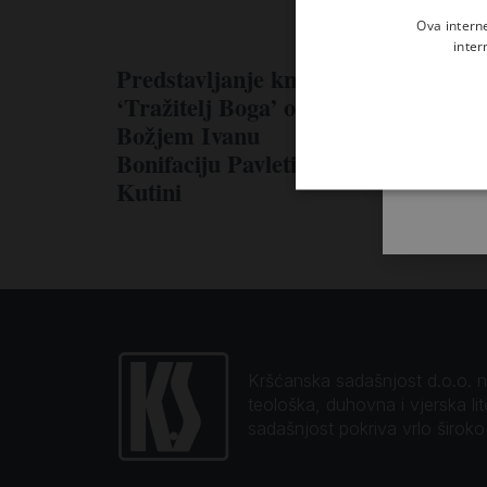
Ova intern
inter
Predstavljanje knjige
‘Tražitelj Boga’ o Sluzi
Božjem Ivanu
Bonifaciju Pavletiću u
Kutini
Kršćanska sadašnjost d.o.o. naj
teološka, duhovna i vjerska li
sadašnjost pokriva vrlo širok