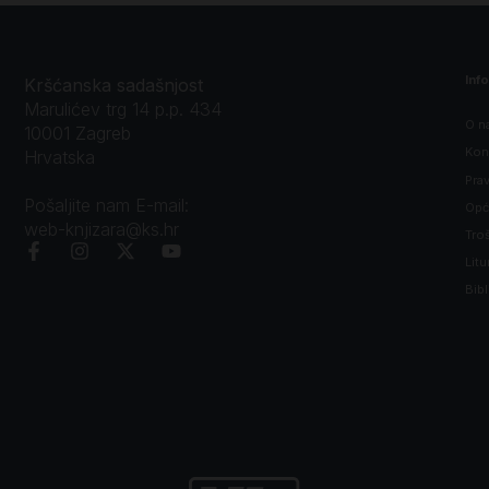
Inf
Kršćanska sadašnjost
Marulićev trg 14 p.p. 434
O n
10001 Zagreb
Kon
Hrvatska
Prav
Pošaljite nam E-mail:
Opći
web-knjizara@ks.hr
Tro
Litu
Bibl