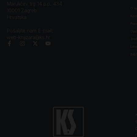
Marulićev trg 14 p.p. 434
O n
10001 Zagreb
Kon
Hrvatska
Prav
Pošaljite nam E-mail:
Opći
web-knjizara@ks.hr
Tro
Litu
Bibl