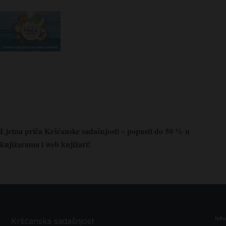
Ljetna priča Kršćanske sadašnjosti – popusti do 50 % u
knjižarama i web knjižari!
Inf
Kršćanska sadašnjost