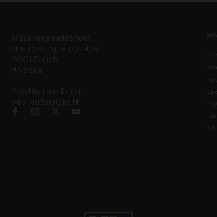
Inf
Kršćanska sadašnjost
Marulićev trg 14 p.p. 434
O n
10001 Zagreb
Kon
Hrvatska
Prav
Pošaljite nam E-mail:
Opći
web-knjizara@ks.hr
Tro
Litu
Bibl