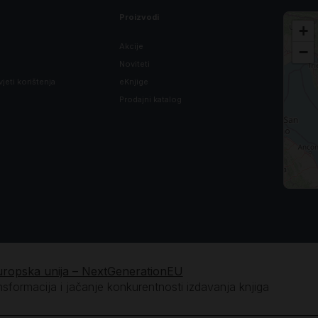
Proizvodi
+
Akcije
−
Noviteti
vjeti korištenja
eKnjige
Prodajni katalog
uropska unija – NextGenerationEU
ansformacija i jačanje konkurentnosti izdavanja knjiga