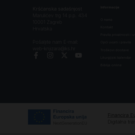
Informacije
Kršćanska sadašnjost
Marulićev trg 14 p.p. 434
O nama
10001 Zagreb
Kontakt
Hrvatska
Pravila privatnosti i u
Pošaljite nam E-mail:
Opći uvjeti i pravila
web-knjizara@ks.hr
Troškovi dostave
Liturgijski kalendar
Biblija online
Financira E
Digitalna tr