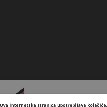
Ova internetska stranica upotrebljava kolačiće
Prijavite se na naš newsletter 