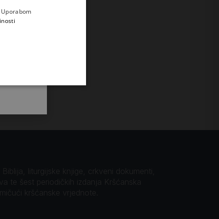
e
a. Uporabom
inosti
iblija, liturgijske knjige, crkveni dokumenti,
ova te šest periodičkih izdanja Kršćanska
omičući kršćanske vrjednote.