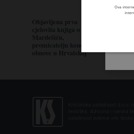
Ova intern
inter
Objavljena prva
cjelovita knjiga o Željku
Mardešiću,
promicatelju koncilske
obnove u Hrvatskoj
Kršćanska sadašnjost d.o.o. naj
teološka, duhovna i vjerska li
sadašnjost pokriva vrlo širok