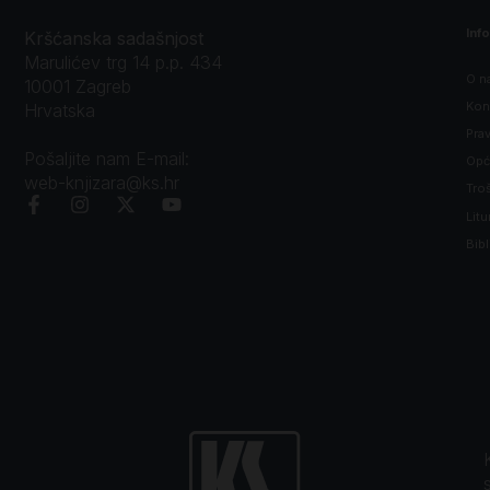
Inf
Kršćanska sadašnjost
Marulićev trg 14 p.p. 434
O n
10001 Zagreb
Kon
Hrvatska
Prav
Pošaljite nam E-mail:
Opći
web-knjizara@ks.hr
Tro
Litu
Bibl