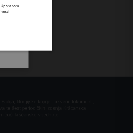
e
a. Uporabom
inosti
iblija, liturgijske knjige, crkveni dokumenti,
ova te šest periodičkih izdanja Kršćanska
omičući kršćanske vrjednote.