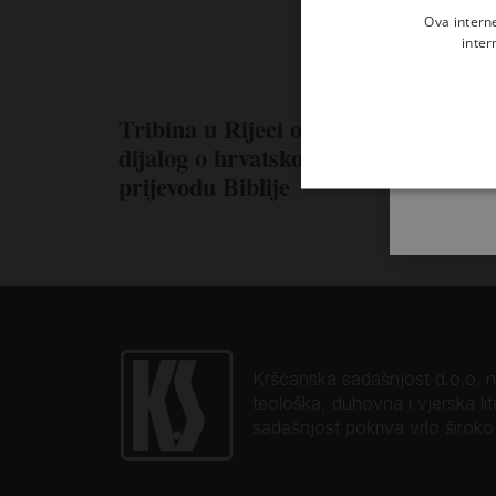
Ova intern
inter
Tribina u Rijeci otvorila
dijalog o hrvatskom
prijevodu Biblije
Kršćanska sadašnjost d.o.o. naj
teološka, duhovna i vjerska li
sadašnjost pokriva vrlo širok