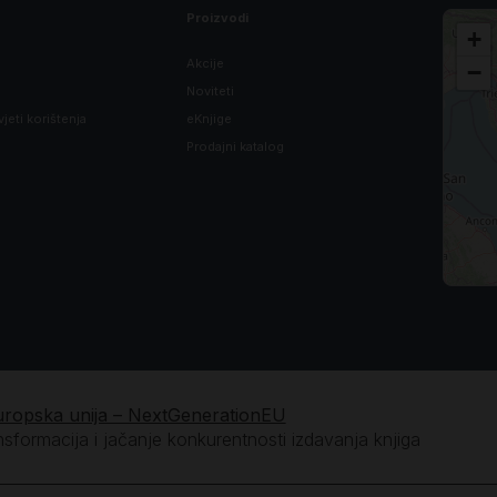
Proizvodi
+
Akcije
−
Noviteti
vjeti korištenja
eKnjige
Prodajni katalog
uropska unija – NextGenerationEU
ansformacija i jačanje konkurentnosti izdavanja knjiga