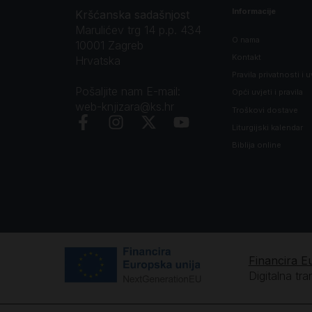
Informacije
Kršćanska sadašnjost
Marulićev trg 14 p.p. 434
O nama
10001 Zagreb
Kontakt
Hrvatska
Pravila privatnosti i u
Pošaljite nam E-mail:
Opći uvjeti i pravila
web-knjizara@ks.hr
Troškovi dostave
Liturgijski kalendar
Biblija online
Financira E
Digitalna tr