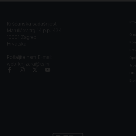
Inf
Kršćanska sadašnjost
Marulićev trg 14 p.p. 434
O n
10001 Zagreb
Kon
Hrvatska
Prav
Pošaljite nam E-mail:
Opći
web-knjizara@ks.hr
Tro
Litu
Bibl