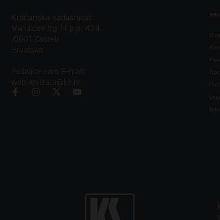
Inf
Kršćanska sadašnjost
Marulićev trg 14 p.p. 434
O n
10001 Zagreb
Kon
Hrvatska
Prav
Pošaljite nam E-mail:
Opći
web-knjizara@ks.hr
Tro
Litu
Bibl