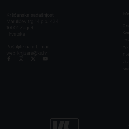
Inf
Kršćanska sadašnjost
Marulićev trg 14 p.p. 434
O n
10001 Zagreb
Kon
Hrvatska
Prav
Pošaljite nam E-mail:
Opći
web-knjizara@ks.hr
Tro
Litu
Bibl