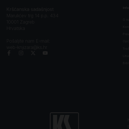
Inf
Kršćanska sadašnjost
Marulićev trg 14 p.p. 434
O n
10001 Zagreb
Kon
Hrvatska
Prav
Pošaljite nam E-mail:
Opći
web-knjizara@ks.hr
Tro
Litu
Bibl