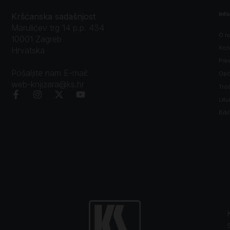
Inf
Kršćanska sadašnjost
Marulićev trg 14 p.p. 434
O n
10001 Zagreb
Kon
Hrvatska
Prav
Pošaljite nam E-mail:
Opći
web-knjizara@ks.hr
Tro
Litu
Bibl