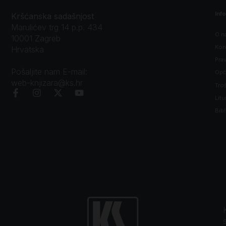
Inf
Kršćanska sadašnjost
Marulićev trg 14 p.p. 434
O n
10001 Zagreb
Kon
Hrvatska
Prav
Pošaljite nam E-mail:
Opći
web-knjizara@ks.hr
Tro
Litu
Bibl