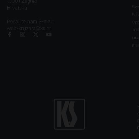
10001 Zagreb
Kon
Hrvatska
Prav
Pošaljite nam E-mail:
Opći
web-knjizara@ks.hr
Tro
Litu
Bibl