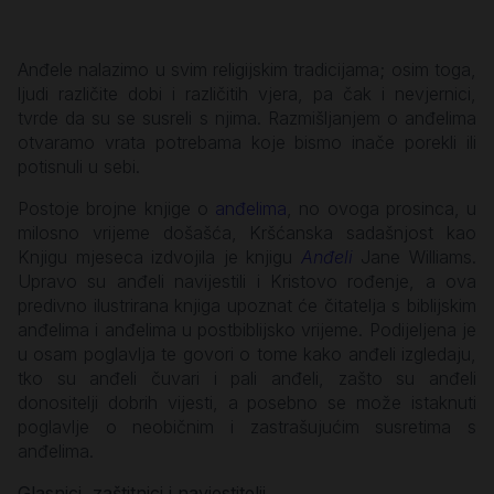
Anđele nalazimo u svim religijskim tradicijama; osim toga,
ljudi različite dobi i različitih vjera, pa čak i nevjernici,
tvrde da su se susreli s njima. Razmišljanjem o anđelima
otvaramo vrata potrebama koje bismo inače porekli ili
potisnuli u sebi.
Postoje brojne knjige o
anđelima
, no ovoga prosinca, u
milosno vrijeme došašća, Kršćanska sadašnjost kao
Knjigu mjeseca izdvojila je knjigu
Anđeli
Jane Williams.
Upravo su anđeli navijestili i Kristovo rođenje, a ova
predivno ilustrirana knjiga upoznat će čitatelja s biblijskim
anđelima i anđelima u postbiblijsko vrijeme. Podijeljena je
u osam poglavlja te govori o tome kako anđeli izgledaju,
tko su anđeli čuvari i pali anđeli, zašto su anđeli
donositelji dobrih vijesti, a posebno se može istaknuti
poglavlje o neobičnim i zastrašujućim susretima s
anđelima.
Glasnici, zaštitnici i navjestitelji