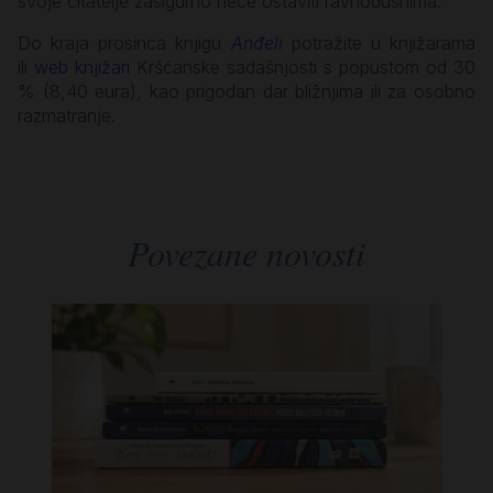
svoje čitatelje zasigurno neće ostaviti ravnodušnima.
Do kraja prosinca knjigu
Anđeli
potražite u knjižarama
ili
web knjižari
Kršćanske sadašnjosti s popustom od 30
% (8,40 eura), kao prigodan dar bližnjima ili za osobno
razmatranje.
Povezane novosti