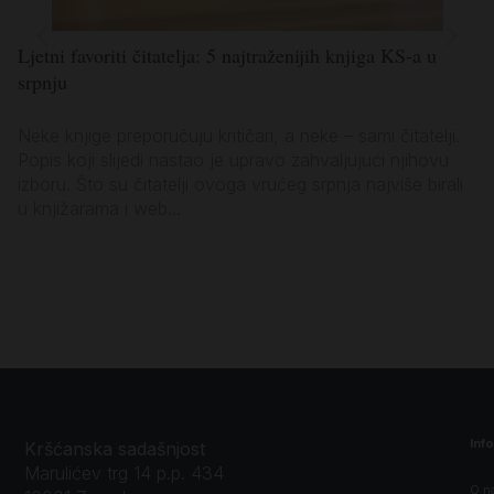
Ljetni favoriti čitatelja: 5 najtraženijih knjiga KS-a u
Lj
srpnju
po
Neke knjige preporučuju kritičari, a neke – sami čitatelji.
Ko
Popis koji slijedi nastao je upravo zahvaljujući njihovu
za
izboru. Što su čitatelji ovoga vrućeg srpnja najviše birali
vl
u knjižarama i web...
sa
Inf
Kršćanska sadašnjost
Marulićev trg 14 p.p. 434
O n