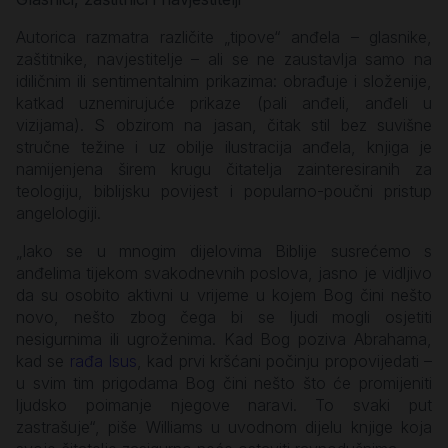
Autorica razmatra različite „tipove“ anđela – glasnike,
zaštitnike, navjestitelje – ali se ne zaustavlja samo na
idiličnim ili sentimentalnim prikazima: obrađuje i složenije,
katkad uznemirujuće prikaze (pali anđeli, anđeli u
vizijama). S obzirom na jasan, čitak stil bez suvišne
stručne težine i uz obilje ilustracija anđela, knjiga je
namijenjena širem krugu čitatelja zainteresiranih za
teologiju, biblijsku povijest i popularno-poučni pristup
angelologiji.
„Iako se u mnogim dijelovima Biblije susrećemo s
anđelima tijekom svakodnevnih poslova, jasno je vidljivo
da su osobito aktivni u vrijeme u kojem Bog čini nešto
novo, nešto zbog čega bi se ljudi mogli osjetiti
nesigurnima ili ugroženima. Kad Bog poziva Abrahama,
kad se
rađa Isus
, kad prvi kršćani počinju propovijedati –
u svim tim prigodama Bog čini nešto što će promijeniti
ljudsko poimanje njegove naravi. To svaki put
zastrašuje“, piše Williams u uvodnom dijelu knjige koja