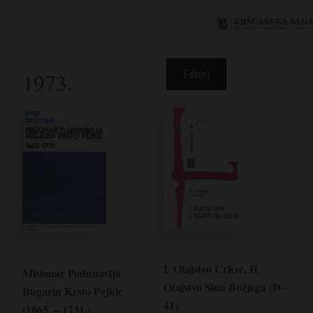
1973.
Filteri
I. Otajstvo Crkve, II.
Misionar Podunavlja
Otajstvo Sina Božjega (D-
Bugarin Krsto Pejkić
41)
(1665. – 1731.)