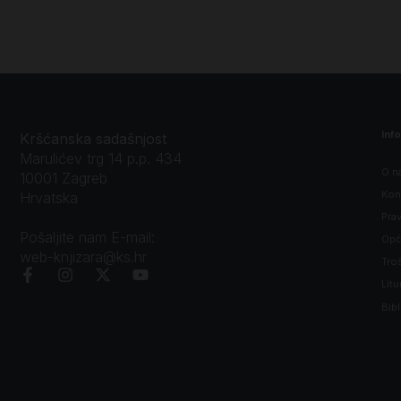
Inf
Kršćanska sadašnjost
Marulićev trg 14 p.p. 434
O n
10001 Zagreb
Kon
Hrvatska
Prav
Pošaljite nam E-mail:
Opći
web-knjizara@ks.hr
Tro
Litu
Bibl