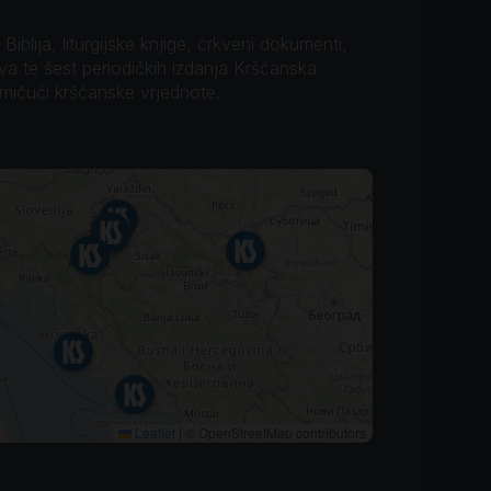
iblija, liturgijske knjige, crkveni dokumenti,
ova te šest periodičkih izdanja Kršćanska
omičući kršćanske vrjednote.
Leaflet
|
© OpenStreetMap contributors