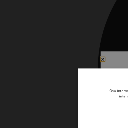
Ova intern
inter