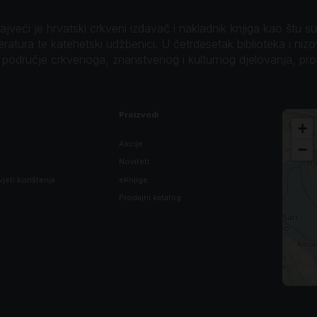
veći je hrvatski crkveni izdavač i nakladnik knjiga kao štu su B
teratura te katehetski udžbenici. U četrdesetak biblioteka i niz
o područje crkvenoga, znanstvenog i kulturnog djelovanja, pr
Proizvodi
+
Akcije
−
Noviteti
vjeti korištenja
eKnjige
Prodajni katalog