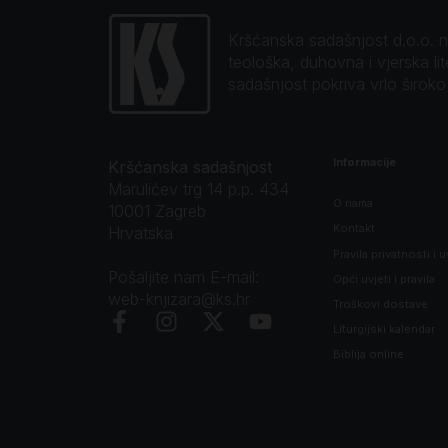
Kršćanska sadašnjost d.o.o. naj
teološka, duhovna i vjerska li
sadašnjost pokriva vrlo širok
Informacije
Kršćanska sadašnjost
Marulićev trg 14 p.p. 434
O nama
10001 Zagreb
Kontakt
Hrvatska
Pravila privatnosti i u
Pošaljite nam E-mail:
Opći uvjeti i pravila
web-knjizara@ks.hr
Troškovi dostave
Liturgijski kalendar
Biblija online