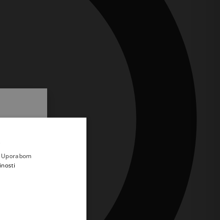
.
i prvi
e
a. Uporabom
inosti