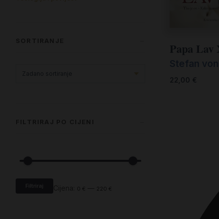
SORTIRANJE
Papa Lav 
Stefan vo
22,00
€
FILTRIRAJ PO CIJENI
Filtriraj
Cijena:
—
0 €
220 €