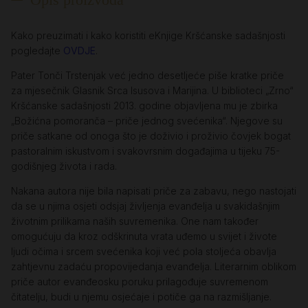
Kako preuzimati i kako koristiti eKnjige Kršćanske sadašnjosti
pogledajte
OVDJE
.
Pater Tonči Trstenjak već jedno desetljeće piše kratke priče
za mjesečnik Glasnik Srca Isusova i Marijina. U biblioteci „Zrno“
Kršćanske sadašnjosti 2013. godine objavljena mu je zbirka
„Božićna pomoranča – priče jednog svećenika“. Njegove su
priče satkane od onoga što je doživio i proživio čovjek bogat
pastoralnim iskustvom i svakovrsnim događajima u tijeku 75-
godišnjeg života i rada.
Nakana autora nije bila napisati priče za zabavu, nego nastojati
da se u njima osjeti odsjaj življenja evanđelja u svakidašnjim
životnim prilikama naših suvremenika. One nam također
omogućuju da kroz odškrinuta vrata uđemo u svijet i živote
ljudi očima i srcem svećenika koji već pola stoljeća obavlja
zahtjevnu zadaću propovijedanja evanđelja. Literarnim oblikom
priče autor evanđeosku poruku prilagođuje suvremenom
čitatelju, budi u njemu osjećaje i potiče ga na razmišljanje.