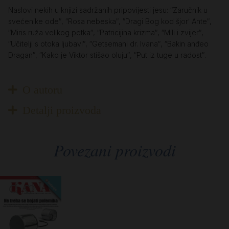
Naslovi nekih u knjizi sadržanih pripovijesti jesu: ″Zaručnik u
svećenike ode″, ″Rosa nebeska″, ″Dragi Bog kod šjorʹ Ante″,
″Miris ruža velikog petka″, ″Patricijina krizma″, ″Mili i zvijer″,
″Učitelji s otoka ljubavi″, ″Getsemani dr. Ivana″, ″Bakin anđeo
Dragan″, ″Kako je Viktor stišao oluju″, ″Put iz tuge u radost″.
O autoru
Detalji proizvoda
Povezani proizvodi