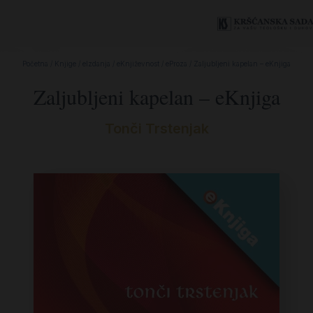
Početna
/
Knjige
/
eIzdanja
/
eKnjiževnost
/
eProza
/ Zaljubljeni kapelan – eKnjiga
Zaljubljeni kapelan – eKnjiga
Tonči Trstenjak