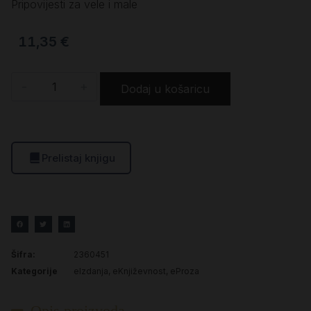
Pripovijesti za vele i male
11,35
€
-
+
Dodaj u košaricu
Prelistaj knjigu
Šifra:
2360451
Kategorije
eIzdanja
,
eKnjiževnost
,
eProza
Opis proizvoda