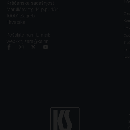
Inf
Kršćanska sadašnjost
Marulićev trg 14 p.p. 434
O n
10001 Zagreb
Kon
Hrvatska
Prav
Pošaljite nam E-mail:
Opći
web-knjizara@ks.hr
Tro
Litu
Bibl