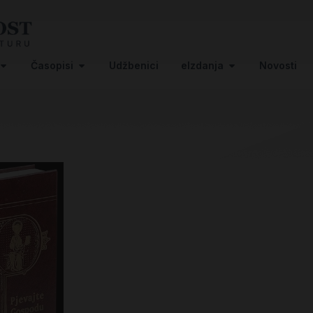
Časopisi
Udžbenici
eIzdanja
Novosti