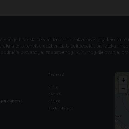
veći je hrvatski crkveni izdavač i nakladnik knjiga kao štu su B
teratura te katehetski udžbenici. U četrdesetak biblioteka i niz
o područje crkvenoga, znanstvenog i kulturnog djelovanja, pr
Proizvodi
+
Akcije
−
Noviteti
vjeti korištenja
eKnjige
Prodajni katalog