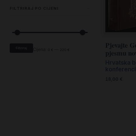
FILTRIRAJ PO CIJENI
Pjevajte 
Filtriraj
Cijena:
—
0 €
220 €
pjesmu no
Hrvatska b
konferenci
18,00
€