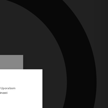
.
i prvi
e
a. Uporabom
inosti