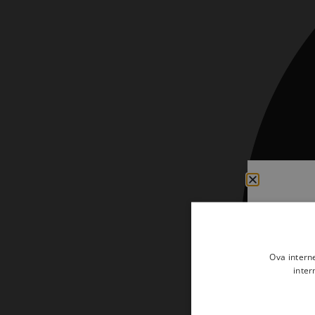
Ova intern
inter