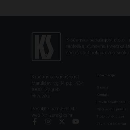
Kršćanska sadašnjost d.o.o. naj
teološka, duhovna i vjerska li
sadašnjost pokriva vrlo širok
Informacije
Kršćanska sadašnjost
Marulićev trg 14 p.p. 434
O nama
10001 Zagreb
Kontakt
Hrvatska
Pravila privatnosti i u
Pošaljite nam E-mail:
Opći uvjeti i pravila
web-knjizara@ks.hr
Troškovi dostave
Liturgijski kalendar