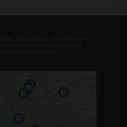
iblija, liturgijske knjige, crkveni dokumenti,
ova te šest periodičkih izdanja Kršćanska
omičući kršćanske vrjednote.