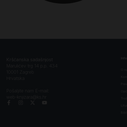
Inf
Kršćanska sadašnjost
Marulićev trg 14 p.p. 434
O n
10001 Zagreb
Kon
Hrvatska
Prav
Pošaljite nam E-mail:
Opći
web-knjizara@ks.hr
Tro
Litu
Bibl