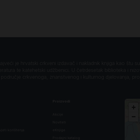
veći je hrvatski crkveni izdavač i nakladnik knjiga kao štu su B
teratura te katehetski udžbenici. U četrdesetak biblioteka i niz
o područje crkvenoga, znanstvenog i kulturnog djelovanja, pr
Proizvodi
+
Akcije
−
Noviteti
vjeti korištenja
eKnjige
Prodajni katalog