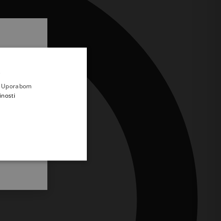
.
i prvi
e
a. Uporabom
inosti