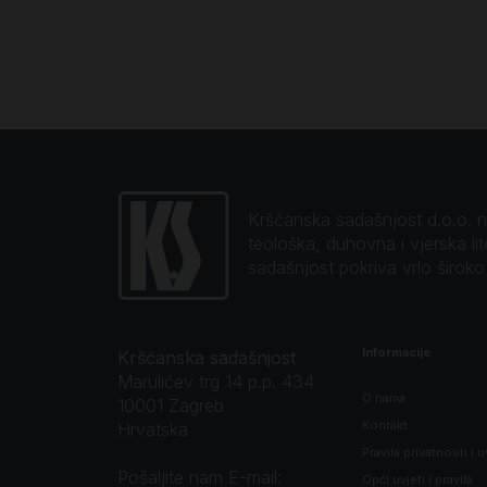
Kršćanska sadašnjost d.o.o. naj
teološka, duhovna i vjerska li
sadašnjost pokriva vrlo širok
Informacije
Kršćanska sadašnjost
Marulićev trg 14 p.p. 434
O nama
10001 Zagreb
Kontakt
Hrvatska
Pravila privatnosti i u
Pošaljite nam E-mail:
Opći uvjeti i pravila