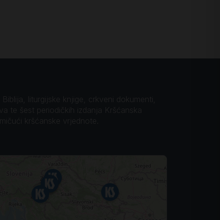
iblija, liturgijske knjige, crkveni dokumenti,
ova te šest periodičkih izdanja Kršćanska
omičući kršćanske vrjednote.