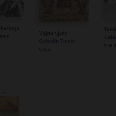
obećanja
Davi
Tajna vjere
omić
Cele
Celestin Tomić
7,96
5,31
€