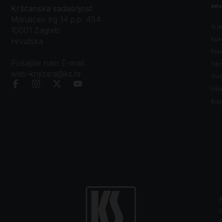
Inf
Kršćanska sadašnjost
Marulićev trg 14 p.p. 434
O n
10001 Zagreb
Kon
Hrvatska
Prav
Pošaljite nam E-mail:
Opći
web-knjizara@ks.hr
Tro
Litu
Bibl