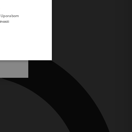
.
i prvi
e
a. Uporabom
inosti