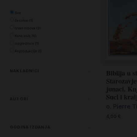
Sve
čestitke (1)
Izvan nizova (2)
Kana klub (6)
razglednice (1)
Reprodukcije (1)
Biblija u s
NAKLADNICI
Starozavje
junaci. Kn
Kršćanska sadašnjost d.o.o. (4)
Suci i kral
Kršćanska sadašnjost u suizdanju s
AUTORI
Družinom, Ljubljana (5)
o. Pierre T
Anđela Čuljak, Petra Ervaćanin, Martin
4,00
€
Kajtazi (1)
GODINA IZDANJA
Dubravka Rovičanac (1)
o. Pierre Thivollier (5)