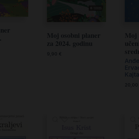
aner
Moj osobni planer
Moj 
.
za 2024. godinu
učen
sred
9,90
€
Anđe
Erva
Kajta
20,0