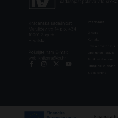
sadašnjost pokriva vrlo širok
Informacije
Kršćanska sadašnjost
Marulićev trg 14 p.p. 434
O nama
10001 Zagreb
Kontakt
Hrvatska
Pravila privatnosti i u
Pošaljite nam E-mail:
Opći uvjeti i pravila
web-knjizara@ks.hr
Troškovi dostave
Liturgijski kalendar
Biblija online
Financira E