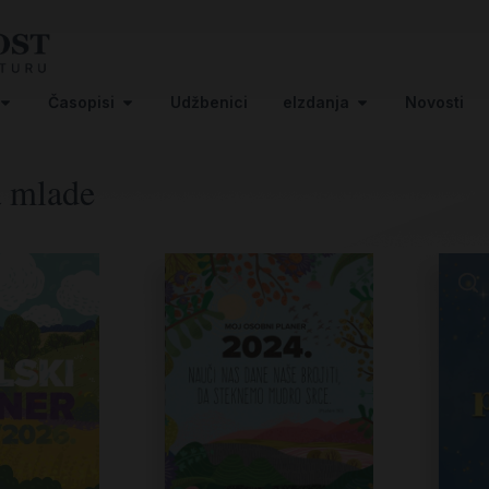
Časopisi
Udžbenici
eIzdanja
Novosti
a mlade