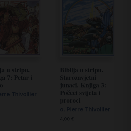
ja u stripu.
Biblija u stripu.
a 7: Petar i
Starozavjetni
o
junaci. Knjiga 3:
Počeci svijeta i
erre Thivollier
proroci
€
o. Pierre Thivollier
4,00
€