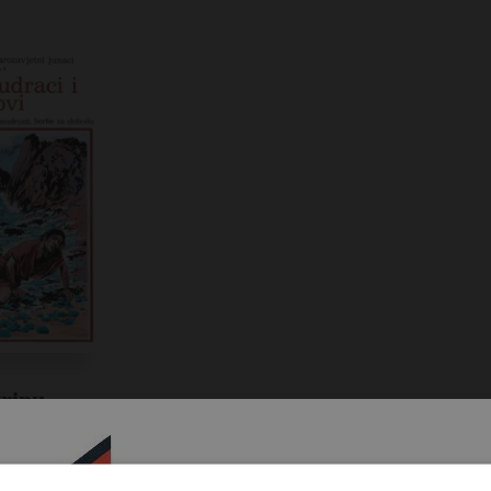
tripu.
tni
jiga 4:
raci i