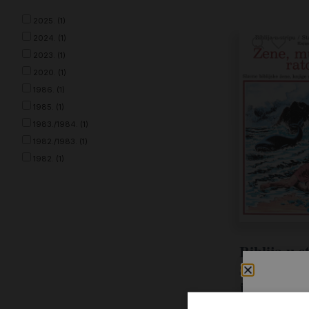
2025. (1)
2024. (1)
2023. (1)
2020. (1)
1986. (1)
1985. (1)
1983./1984. (1)
1982./1983. (1)
1982. (1)
Biblija u s
Starozavje
junaci. Kn
Žene, mud