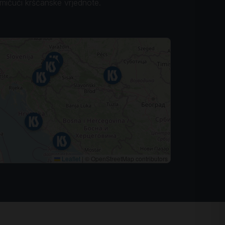
omičući kršćanske vrjednote.
Leaflet
|
© OpenStreetMap contributors