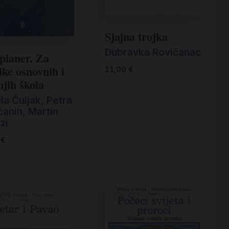
Sjajna trojka
Dubravka Rovičanac
planer. Za
ike osnovnih i
11,00
€
njih škola
la Čuljak, Petra
ćanin, Martin
zi
0
€