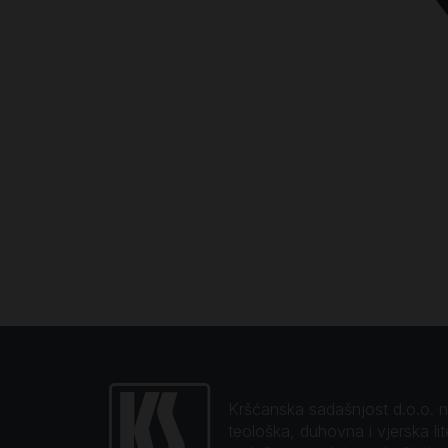
Kršćanska sadašnjost d.o.o. naj
teološka, duhovna i vjerska li