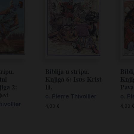
tripu.
Biblija u stripu.
Bibli
tni
Knjiga 6: Isus Krist
Knjig
jiga 2:
II.
Pava
jevi
o. Pierre Thivollier
o. Pi
hivollier
4,00
€
4,00