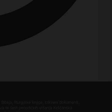
iblija, liturgijske knjige, crkveni dokumenti,
ova te šest periodičkih izdanja Kršćanska