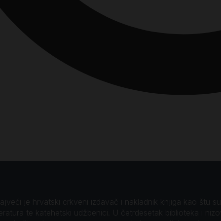
veći je hrvatski crkveni izdavač i nakladnik knjiga kao štu su B
teratura te katehetski udžbenici. U četrdesetak biblioteka i niz