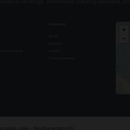
o područje crkvenoga, znanstvenog i kulturnog djelovanja, pr
Proizvodi
+
Akcije
−
Noviteti
vjeti korištenja
eKnjige
Prodajni katalog
uropska unija – NextGenerationEU