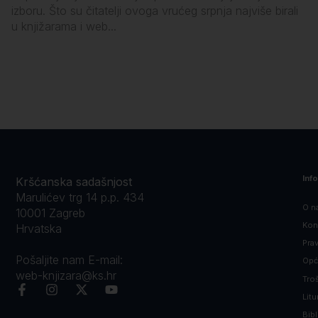
izboru. Što su čitatelji ovoga vrućeg srpnja najviše birali
vl
u knjižarama i web...
sa
Inf
Kršćanska sadašnjost
Marulićev trg 14 p.p. 434
O n
10001 Zagreb
Kon
Hrvatska
Prav
Pošaljite nam E-mail:
Opći
web-knjizara@ks.hr
Tro
Litu
Bibl