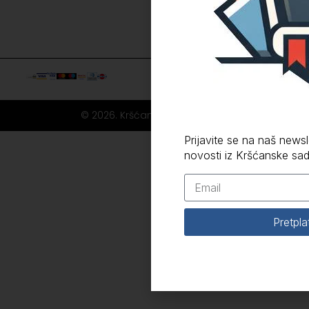
© 2026. Kršćanska sadašnjost
Prijavite se na naš newsle
novosti iz Kršćanske sad
Pretpla