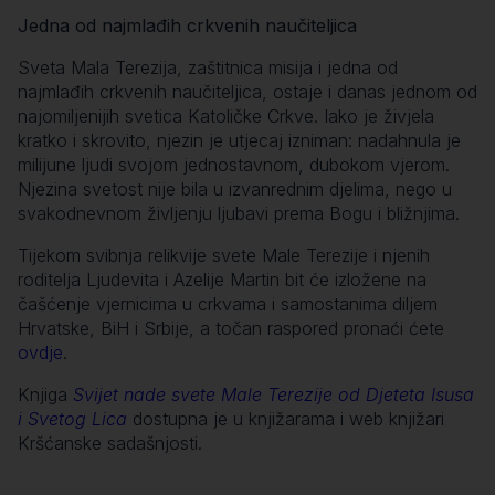
Jedna od najmlađih crkvenih naučiteljica
Sveta Mala Terezija, zaštitnica misija i jedna od
najmlađih crkvenih naučiteljica, ostaje i danas jednom od
najomiljenijih svetica Katoličke Crkve. Iako je živjela
kratko i skrovito, njezin je utjecaj izniman: nadahnula je
milijune ljudi svojom jednostavnom, dubokom vjerom.
Njezina svetost nije bila u izvanrednim djelima, nego u
svakodnevnom življenju ljubavi prema Bogu i bližnjima.
Tijekom svibnja relikvije svete Male Terezije i njenih
roditelja Ljudevita i Azelije Martin bit će izložene na
čašćenje vjernicima u crkvama i samostanima diljem
Hrvatske, BiH i Srbije, a točan raspored pronaći ćete
ovdje
.
Knjiga
Svijet nade svete Male Terezije od Djeteta Isusa
i Svetog Lica
dostupna je u knjižarama i web knjižari
Kršćanske sadašnjosti.