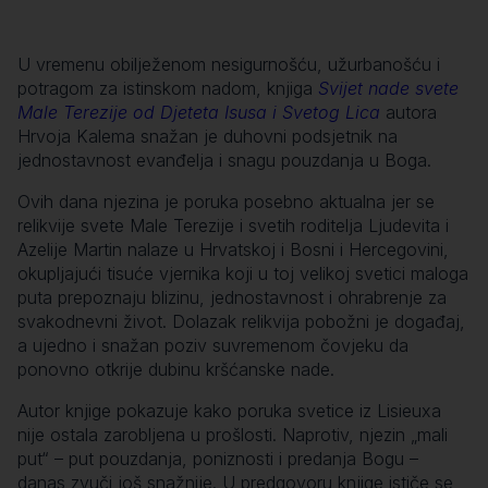
U vremenu obilježenom nesigurnošću, užurbanošću i
potragom za istinskom nadom, knjiga
Svijet nade svete
Male Terezije od Djeteta Isusa i Svetog Lica
autora
Hrvoja Kalema snažan je duhovni podsjetnik na
jednostavnost evanđelja i snagu pouzdanja u Boga.
Ovih dana njezina je poruka posebno aktualna jer se
relikvije svete Male Terezije i svetih roditelja Ljudevita i
Azelije Martin nalaze u Hrvatskoj i Bosni i Hercegovini,
okupljajući tisuće vjernika koji u toj velikoj svetici maloga
puta prepoznaju blizinu, jednostavnost i ohrabrenje za
svakodnevni život. Dolazak relikvija pobožni je događaj,
a ujedno i snažan poziv suvremenom čovjeku da
ponovno otkrije dubinu kršćanske nade.
Autor knjige pokazuje kako poruka svetice iz Lisieuxa
nije ostala zarobljena u prošlosti. Naprotiv, njezin „mali
put“ – put pouzdanja, poniznosti i predanja Bogu –
danas zvuči još snažnije. U predgovoru knjige ističe se