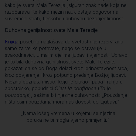
kako je sveta Mala Terezija „siguran znak nade koja ne
razočarava“ te kako njezin nauk ostaje odgovor na
suvremeni strah, tjeskobu i duhovnu dezorijentiranost.
Duhovna genijalnost svete Male Terezije
Knjiga
posebno naglašava da svetost nije rezervirana
samo za velike pothvate, nego se ostvaruje u
svakodnevici, u malim djelima ljubavi i vjernosti. Upravo
je to bila duhovna genijalnost svete Male Terezije:
pokazati da se do Boga dolazi kroz jednostavnost srca,
kroz povjerenje i kroz potpuno predanje Božjoj ljubavi.
Njezina poznata misao, koju je citirao i papa Franjo u
apostolskoj pobudnici
C’est la confiance
(
To je
pouzdanje
), sažima bit njezine duhovnosti: „Pouzdanje i
ništa osim pouzdanja mora nas dovesti do Ljubavi.“
„Nema lošeg vremena u kojemu se njezina
poruka ne bi mogla vjerno primijeniti.“