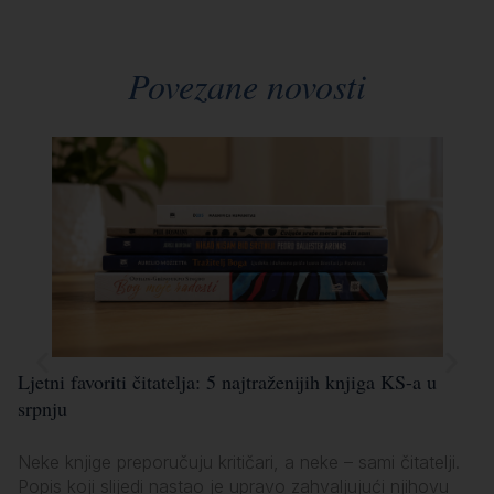
Povezane novosti
Ljetni favoriti čitatelja: 5 najtraženijih knjiga KS-a u
Lj
srpnju
po
Neke knjige preporučuju kritičari, a neke – sami čitatelji.
Ko
Popis koji slijedi nastao je upravo zahvaljujući njihovu
za