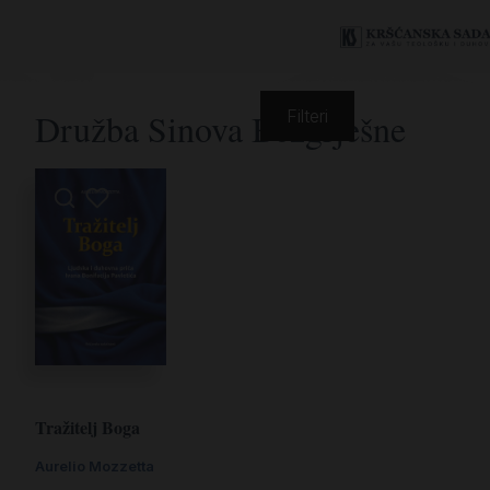
Družba Sinova Bezgrješne
Filteri
Tražitelj Boga
Aurelio Mozzetta