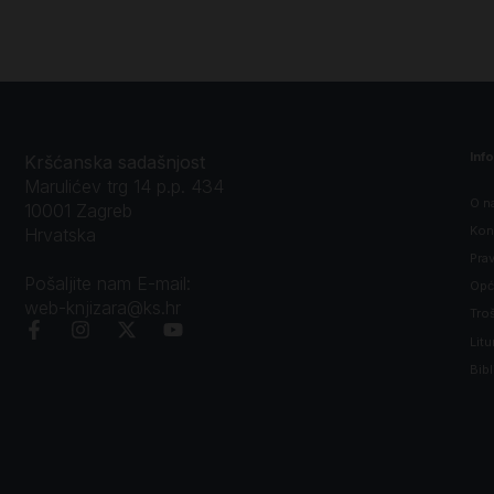
Inf
Kršćanska sadašnjost
Marulićev trg 14 p.p. 434
O n
10001 Zagreb
Kon
Hrvatska
Prav
Pošaljite nam E-mail:
Opći
web-knjizara@ks.hr
Tro
Litu
Bibl