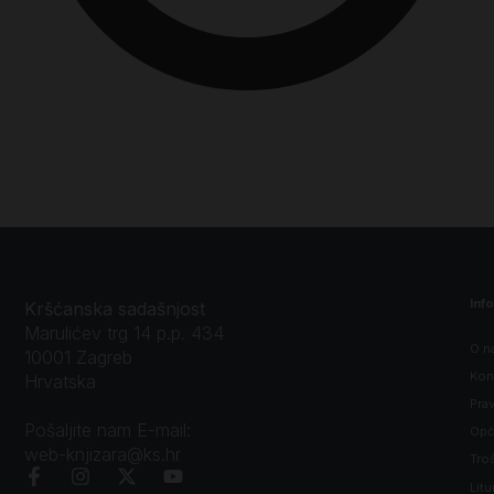
Inf
Kršćanska sadašnjost
Marulićev trg 14 p.p. 434
O n
10001 Zagreb
Kon
Hrvatska
Prav
Pošaljite nam E-mail:
Opći
web-knjizara@ks.hr
Tro
Litu