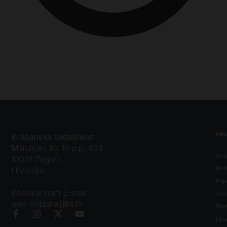
Inf
Kršćanska sadašnjost
Marulićev trg 14 p.p. 434
O n
10001 Zagreb
Kon
Hrvatska
Prav
Pošaljite nam E-mail:
Opći
web-knjizara@ks.hr
Tro
Litu