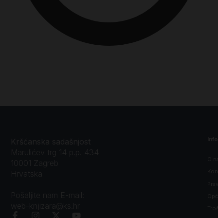
Inf
Kršćanska sadašnjost
Marulićev trg 14 p.p. 434
O n
10001 Zagreb
Kon
Hrvatska
Prav
Pošaljite nam E-mail:
Opći
web-knjizara@ks.hr
Tro