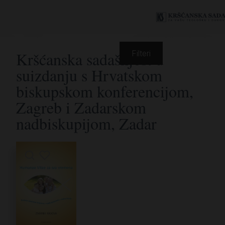
Kršćanska sadašnjost u
Filteri
suizdanju s Hrvatskom
biskupskom konferencijom,
Zagreb i Zadarskom
nadbiskupijom, Zadar